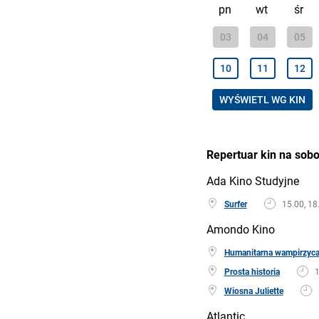
pn
wt
śr
03
04
05
10
11
12
WYŚWIETL WG KIN
Repertuar kin na sobo
Ada Kino Studyjne
Surfer
15.00, 18
Amondo Kino
Humanitarna wampirzyca
Prosta historia
1
Wiosna Juliette
Atlantic