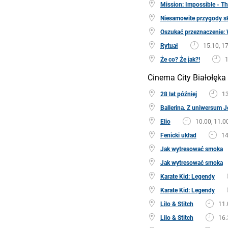
Mission: Impossible - T
Niesamowite przygody s
Oszukać przeznaczenie: 
Rytuał
15.10, 17
Że co? Że jak?!
1
Cinema City Białołęka
28 lat później
13
Ballerina. Z uniwersum 
Elio
10.00, 11.00
Fenicki układ
14
Jak wytresować smoka
Jak wytresować smoka
Karate Kid: Legendy
Karate Kid: Legendy
Lilo & Stitch
11.
Lilo & Stitch
16.