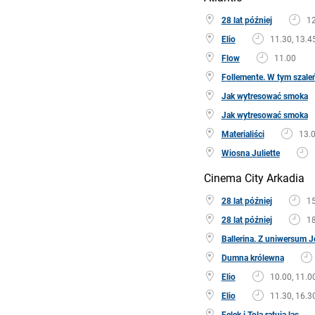
28 lat później
12
Elio
11.30, 13.45
Flow
11.00
Follemente. W tym szale
Jak wytresować smoka
Jak wytresować smoka
Materialiści
13.0
Wiosna Juliette
Cinema City Arkadia
28 lat później
15
28 lat później
18
Ballerina. Z uniwersum 
Dumna królewna
Elio
10.00, 11.00
Elio
11.30, 16.3
Felek i Tola ratują las