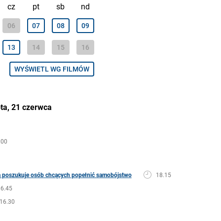
cz
pt
sb
nd
06
07
08
09
13
14
15
16
WYŚWIETL WG FILMÓW
ta, 21 czerwca
.00
 poszukuje osób chcących popełnić samobójstwo
18.15
6.45
16.30