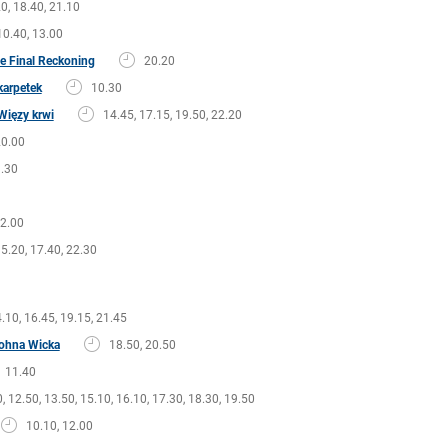
0, 18.40, 21.10
10.40, 13.00
he Final Reckoning
20.20
karpetek
10.30
Więzy krwi
14.45, 17.15, 19.50, 22.20
0.00
1.30
2.00
5.20, 17.40, 22.30
.10, 16.45, 19.15, 21.45
Johna Wicka
18.50, 20.50
11.40
, 12.50, 13.50, 15.10, 16.10, 17.30, 18.30, 19.50
10.10, 12.00