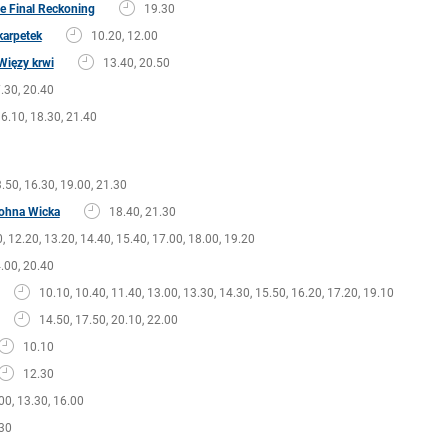
he Final Reckoning
19.30
karpetek
10.20, 12.00
Więzy krwi
13.40, 20.50
.30, 20.40
6.10, 18.30, 21.40
.50, 16.30, 19.00, 21.30
Johna Wicka
18.40, 21.30
, 12.20, 13.20, 14.40, 15.40, 17.00, 18.00, 19.20
.00, 20.40
10.10, 10.40, 11.40, 13.00, 13.30, 14.30, 15.50, 16.20, 17.20, 19.10
14.50, 17.50, 20.10, 22.00
10.10
12.30
00, 13.30, 16.00
30