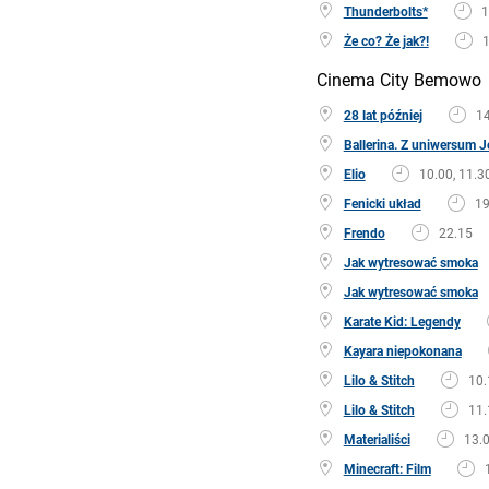
Thunderbolts*
1
Że co? Że jak?!
1
Cinema City Bemowo
28 lat później
14
Ballerina. Z uniwersum 
Elio
10.00, 11.30
Fenicki układ
19
Frendo
22.15
Jak wytresować smoka
Jak wytresować smoka
Karate Kid: Legendy
Kayara niepokonana
Lilo & Stitch
10.
Lilo & Stitch
11.
Materialiści
13.0
Minecraft: Film