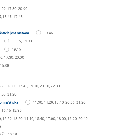
.00, 17.30, 20.00
, 15.45, 17.45
ństwie jest metoda
19.45
11.15, 14.30
19.15
0, 17.30, 20.00
15.30
.20, 16.30, 17.45, 19.10, 20.10, 22.30
.50, 21.20
Johna Wicka
11.30, 14.20, 17.10, 20.00, 21.20
10.15, 12.30
, 12.20, 13.20, 14.40, 15.40, 17.00, 18.00, 19.20, 20.40
0
12.15