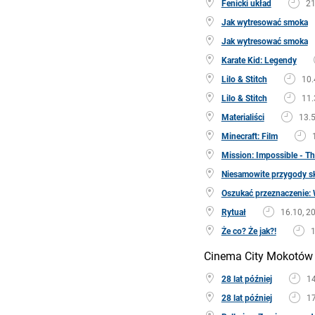
Fenicki układ
21
Jak wytresować smoka
Jak wytresować smoka
Karate Kid: Legendy
Lilo & Stitch
10.
Lilo & Stitch
11.
Materialiści
13.5
Minecraft: Film
Mission: Impossible - T
Niesamowite przygody s
Oszukać przeznaczenie: 
Rytuał
16.10, 2
Że co? Że jak?!
1
Cinema City Mokotów
28 lat później
14
28 lat później
17