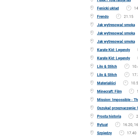
Fenicki układ
14
Frendo
21.15
Jak wytresować smoka
Jak wytresować smoka
Jak wytresować smoka
Karate Kid: Legendy
Karate Kid: Legendy
Lilo & Stitch
10.
Lilo & Stitch
17.
Materialiści
10.5
Minecraft: Film
Mission: Impossible - T
Oszukać przeznaczenie: 
Prosta historia
2
Rytuał
16.20, 16
Szpiedzy
17.40