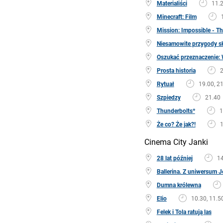
Materialiści
11.2
Minecraft: Film
Mission: Impossible - T
Niesamowite przygody s
Oszukać przeznaczenie: 
Prosta historia
2
Rytuał
19.00, 2
Szpiedzy
21.40
Thunderbolts*
1
Że co? Że jak?!
1
Cinema City Janki
28 lat później
14
Ballerina. Z uniwersum 
Dumna królewna
Elio
10.30, 11.50
Felek i Tola ratują las