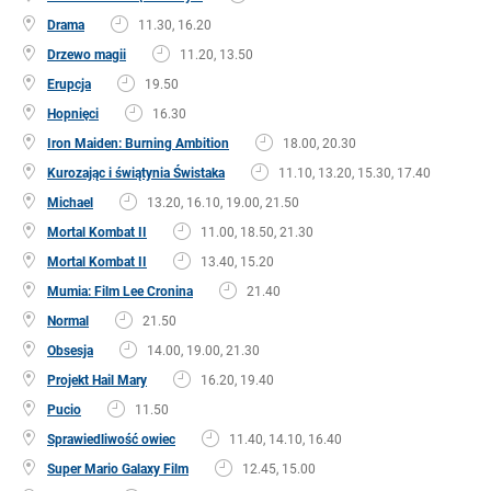
Drama
11.30, 16.20
Drzewo magii
11.20, 13.50
Erupcja
19.50
Hopnięci
16.30
Iron Maiden: Burning Ambition
18.00, 20.30
Kurozając i świątynia Świstaka
11.10, 13.20, 15.30, 17.40
Michael
13.20, 16.10, 19.00, 21.50
Mortal Kombat II
11.00, 18.50, 21.30
Mortal Kombat II
13.40, 15.20
Mumia: Film Lee Cronina
21.40
Normal
21.50
Obsesja
14.00, 19.00, 21.30
Projekt Hail Mary
16.20, 19.40
Pucio
11.50
Sprawiedliwość owiec
11.40, 14.10, 16.40
Super Mario Galaxy Film
12.45, 15.00