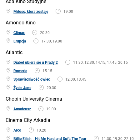
Ada Kino Studyjne
Miłość, która zostaje
19.00
Amondo Kino
Climax
20.30
Erupcja
17.30, 19.00
Atlantic
Diabeł ubiera się u Prady 2
11.30, 12.30, 14.15, 17.45, 20.15
Romeria
15.15
Sprawiedliwość owiec
12.00, 13.45
Życie Jane
20.30
Chopin University Cinema
Amadeusz
19.00
Cinema City Arkadia
Arco
10.20
Billie Eilish - Hit Me Hard and Soft: The Tour
11.30, 19.30, 22.10