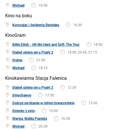
Michael
19.00
Kino na boku
Kurozając i świątynia Świstaka
16.00
KinoGram
Billie Eilish - Hit Me Hard and Soft: The Tour
18.00
Diabeł ubiera się u Prady 2
18.00, 20.45, 21.15
Drama
21.00
Michael
18.15
Kinokawiarnia Stacja Falenica
Diabeł ubiera się u Prady 2
12.30
Dmuchawce
17.00
Dobrze się kłamie w miłym towarzystwie
13.00
Dziecko z pyłu
15.00
Maryja. Matka Papieża
16.30
Michael
20.30