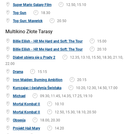
Super Mario Galaxy Film
12.50, 15.10
Top Gun
18.30
Top Gun: Maverick
20.50
Multikino Złote Tarasy
Billie Eilish - Hit Me Hard and Soft: The Tour
15.00
Billie Eilish - Hit Me Hard and Soft: The Tour
20.10
Diabeł ubiera się u Prady 2
12.35, 13.10, 15.50, 18.30, 21.10,
22.00
Drama
15.15
Iron Maiden: Burning Ambition
20.15
Kurozając i świątynia Świstaka
10.20, 12.30, 14.50, 17.00
Michael
09.30, 11.45, 14.35, 17.25, 19.10
Mortal Kombat II
10.10
Mortal Kombat II
12.50, 15.30, 18.10, 20.50
Obsesja
18.00, 20.30
Projekt Hail Mary
14.20