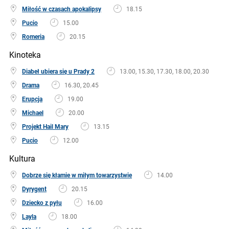
Miłość w czasach apokalipsy
18.15
Pucio
15.00
Romeria
20.15
Kinoteka
Diabeł ubiera się u Prady 2
13.00, 15.30, 17.30, 18.00, 20.30
Drama
16.30, 20.45
Erupcja
19.00
Michael
20.00
Projekt Hail Mary
13.15
Pucio
12.00
Kultura
Dobrze się kłamie w miłym towarzystwie
14.00
Dyrygent
20.15
Dziecko z pyłu
16.00
Layla
18.00