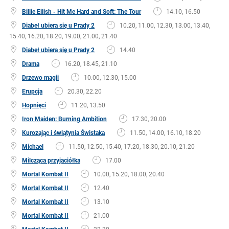
Billie Eilish - Hit Me Hard and Soft: The Tour
14.10, 16.50
Diabeł ubiera się u Prady 2
10.20, 11.00, 12.30, 13.00, 13.40,
15.40, 16.20, 18.20, 19.00, 21.00, 21.40
Diabeł ubiera się u Prady 2
14.40
Drama
16.20, 18.45, 21.10
Drzewo magii
10.00, 12.30, 15.00
Erupcja
20.30, 22.20
Hopnięci
11.20, 13.50
Iron Maiden: Burning Ambition
17.30, 20.00
Kurozając i świątynia Świstaka
11.50, 14.00, 16.10, 18.20
Michael
11.50, 12.50, 15.40, 17.20, 18.30, 20.10, 21.20
Milcząca przyjaciółka
17.00
Mortal Kombat II
10.00, 15.20, 18.00, 20.40
Mortal Kombat II
12.40
Mortal Kombat II
13.10
Mortal Kombat II
21.00