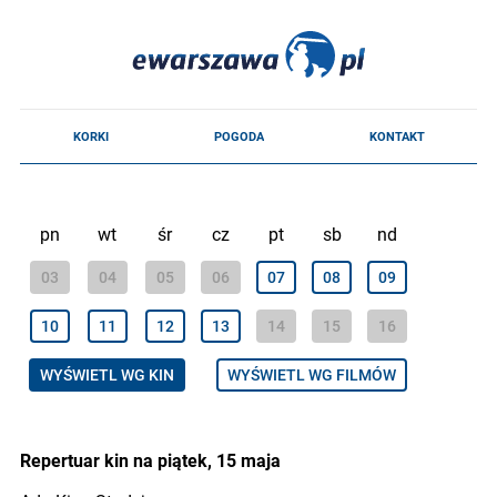
pn
wt
śr
cz
pt
sb
nd
03
04
05
06
07
08
09
10
11
12
13
14
15
16
WYŚWIETL WG KIN
WYŚWIETL WG FILMÓW
Repertuar kin na piątek, 15 maja