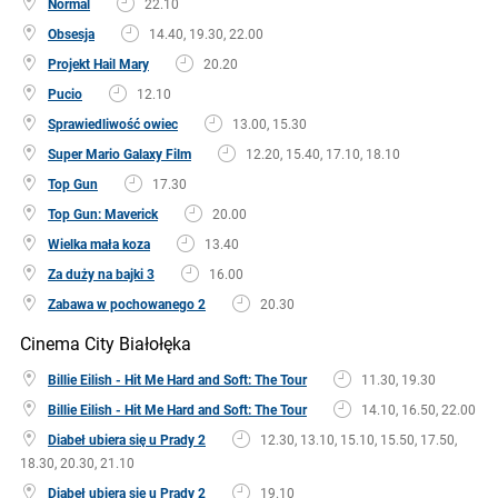
Normal
22.10
Obsesja
14.40, 19.30, 22.00
Projekt Hail Mary
20.20
Pucio
12.10
Sprawiedliwość owiec
13.00, 15.30
Super Mario Galaxy Film
12.20, 15.40, 17.10, 18.10
Top Gun
17.30
Top Gun: Maverick
20.00
Wielka mała koza
13.40
Za duży na bajki 3
16.00
Zabawa w pochowanego 2
20.30
Cinema City Białołęka
Billie Eilish - Hit Me Hard and Soft: The Tour
11.30, 19.30
Billie Eilish - Hit Me Hard and Soft: The Tour
14.10, 16.50, 22.00
Diabeł ubiera się u Prady 2
12.30, 13.10, 15.10, 15.50, 17.50,
18.30, 20.30, 21.10
Diabeł ubiera się u Prady 2
19.10