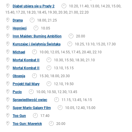
Diabeł ubiera się u Prady 2
10.20, 11.40, 13.00, 14.20, 15.00,
15.40, 17.20, 18.20, 18.45, 19.30, 20.30, 21.00, 22.20
Drama
18.00, 21.25
Hopnięci
10.05
Iron Maiden: Burning Ambition
20.00
Kurozając i świątynia Świstaka
10.25, 13.10, 15.20, 17.30
Michael
10.00, 12.05, 14.55, 17.45, 20.40, 22.10
Mortal Kombat II
10.30, 15.50, 18.30, 21.10
Mortal Kombat II
13.10, 15.15
Obsesja
15.30, 18.00, 20.30
Projekt Hail Mary
12.10, 19.50
Pucio
10.00, 10.50, 12.30, 13.45
Sprawiedliwość owiec
11.15, 13.45, 16.15
Super Mario Galaxy Film
10.05, 12.40, 15.00
Top Gun
17.40
Top Gun: Maverick
20.00