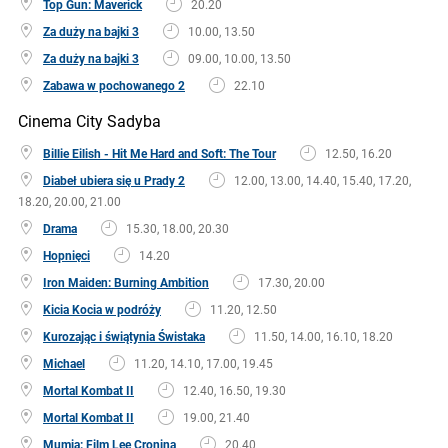
Top Gun: Maverick
20.20
Za duży na bajki 3
10.00, 13.50
Za duży na bajki 3
09.00, 10.00, 13.50
Zabawa w pochowanego 2
22.10
Cinema City Sadyba
Billie Eilish - Hit Me Hard and Soft: The Tour
12.50, 16.20
Diabeł ubiera się u Prady 2
12.00, 13.00, 14.40, 15.40, 17.20,
18.20, 20.00, 21.00
Drama
15.30, 18.00, 20.30
Hopnięci
14.20
Iron Maiden: Burning Ambition
17.30, 20.00
Kicia Kocia w podróży
11.20, 12.50
Kurozając i świątynia Świstaka
11.50, 14.00, 16.10, 18.20
Michael
11.20, 14.10, 17.00, 19.45
Mortal Kombat II
12.40, 16.50, 19.30
Mortal Kombat II
19.00, 21.40
Mumia: Film Lee Cronina
20.40