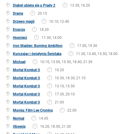
Diabeł ubiera się u Prady 2
13.30, 16.20
Drama
20.15
Drzewo magii
10.10, 12.40
Erupcja
18.20
Hopnięci
11.30, 14.00
Iron Maiden: Burning Ambition
17.00, 19.30
Kurozając i świątynia Świstaka
11.30, 13.40, 15.50, 18.00
Michael
10.10, 13.00, 15.50, 18.40, 21.30
Mortal Kombat II
10.20
Mortal Kombat II
10.30, 18.30, 21.10
Mortal Kombat II
13.10, 15.50
Mortal Kombat II
17.30, 20.10
Mortal Kombat II
21.00
Mumia: Film Lee Cronina
22.00
Normal
14.45
Obsesja
16.20, 18.50, 21.30