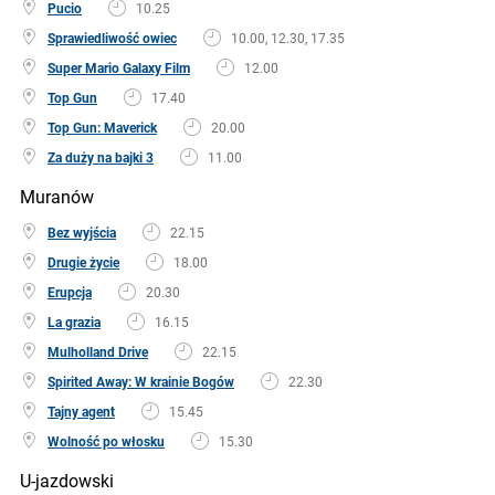
Pucio
10.25
Sprawiedliwość owiec
10.00, 12.30, 17.35
Super Mario Galaxy Film
12.00
Top Gun
17.40
Top Gun: Maverick
20.00
Za duży na bajki 3
11.00
Muranów
Bez wyjścia
22.15
Drugie życie
18.00
Erupcja
20.30
La grazia
16.15
Mulholland Drive
22.15
Spirited Away: W krainie Bogów
22.30
Tajny agent
15.45
Wolność po włosku
15.30
U-jazdowski