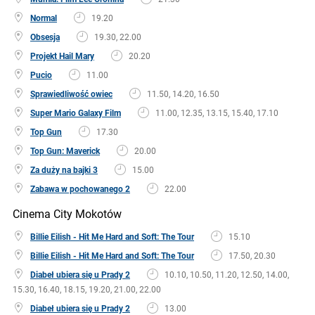
Normal
19.20
Obsesja
19.30, 22.00
Projekt Hail Mary
20.20
Pucio
11.00
Sprawiedliwość owiec
11.50, 14.20, 16.50
Super Mario Galaxy Film
11.00, 12.35, 13.15, 15.40, 17.10
Top Gun
17.30
Top Gun: Maverick
20.00
Za duży na bajki 3
15.00
Zabawa w pochowanego 2
22.00
Cinema City Mokotów
Billie Eilish - Hit Me Hard and Soft: The Tour
15.10
Billie Eilish - Hit Me Hard and Soft: The Tour
17.50, 20.30
Diabeł ubiera się u Prady 2
10.10, 10.50, 11.20, 12.50, 14.00,
15.30, 16.40, 18.15, 19.20, 21.00, 22.00
Diabeł ubiera się u Prady 2
13.00