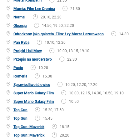
Mortal Kombat II
22.30
Mumia: Film Lee Cronina
21.30
Normal
20.10, 22.20
Obsesja
14.50, 19.50, 22.20
Odrodzony jako galareta. Film: Łzy Morza Lazurowego
14.30
Pan Ryba
10.10, 12.20
Projekt Hail Mary
10.00, 13.15, 19.10
Przepis na morderstwo
22.30
Pucio
10.20
Romeria
16.30
Sprawiedliwość owiec
10.20, 12.20, 17.20
Super Mario Galaxy Film
10.00, 12.15, 14.30, 16.50, 19.10
Super Mario Galaxy Film
10.50
Top Gun
15.20, 17.50
Top Gun
15.45
Top Gun: Maverick
18.15
Top Gun: Maverick
20.20