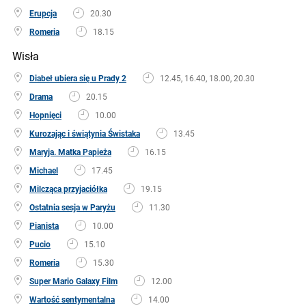
Erupcja
20.30
Romeria
18.15
Wisła
Diabeł ubiera się u Prady 2
12.45, 16.40, 18.00, 20.30
Drama
20.15
Hopnięci
10.00
Kurozając i świątynia Świstaka
13.45
Maryja. Matka Papieża
16.15
Michael
17.45
Milcząca przyjaciółka
19.15
Ostatnia sesja w Paryżu
11.30
Pianista
10.00
Pucio
15.10
Romeria
15.30
Super Mario Galaxy Film
12.00
Wartość sentymentalna
14.00