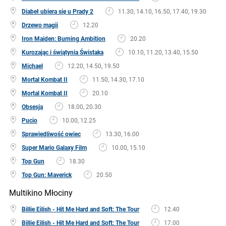
Diabeł ubiera się u Prady 2
11.30, 14.10, 16.50, 17.40, 19.30
Drzewo magii
12.20
Iron Maiden: Burning Ambition
20.20
Kurozając i świątynia Świstaka
10.10, 11.20, 13.40, 15.50
Michael
12.20, 14.50, 19.50
Mortal Kombat II
11.50, 14.30, 17.10
Mortal Kombat II
20.10
Obsesja
18.00, 20.30
Pucio
10.00, 12.25
Sprawiedliwość owiec
13.30, 16.00
Super Mario Galaxy Film
10.00, 15.10
Top Gun
18.30
Top Gun: Maverick
20.50
Multikino Młociny
Billie Eilish - Hit Me Hard and Soft: The Tour
12.40
Billie Eilish - Hit Me Hard and Soft: The Tour
17.00