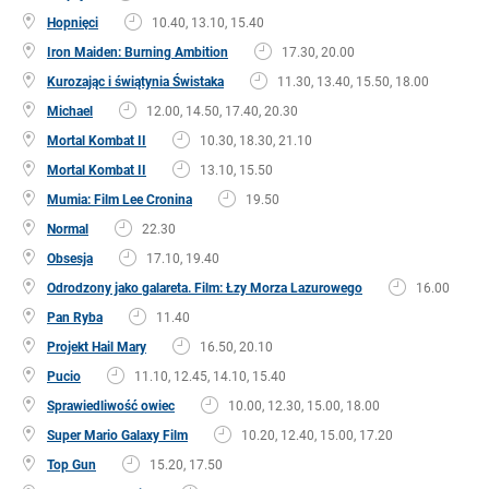
Hopnięci
10.40, 13.10, 15.40
Iron Maiden: Burning Ambition
17.30, 20.00
Kurozając i świątynia Świstaka
11.30, 13.40, 15.50, 18.00
Michael
12.00, 14.50, 17.40, 20.30
Mortal Kombat II
10.30, 18.30, 21.10
Mortal Kombat II
13.10, 15.50
Mumia: Film Lee Cronina
19.50
Normal
22.30
Obsesja
17.10, 19.40
Odrodzony jako galareta. Film: Łzy Morza Lazurowego
16.00
Pan Ryba
11.40
Projekt Hail Mary
16.50, 20.10
Pucio
11.10, 12.45, 14.10, 15.40
Sprawiedliwość owiec
10.00, 12.30, 15.00, 18.00
Super Mario Galaxy Film
10.20, 12.40, 15.00, 17.20
Top Gun
15.20, 17.50