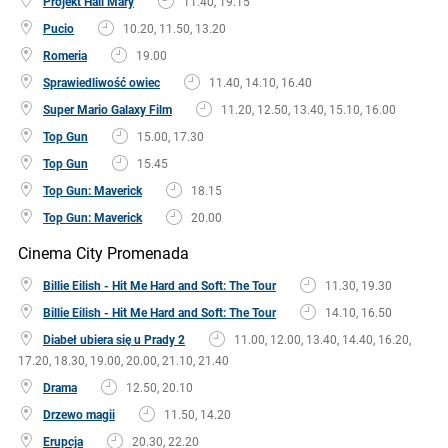
Projekt Hail Mary
11.40, 19.15
Pucio
10.20, 11.50, 13.20
Romeria
19.00
Sprawiedliwość owiec
11.40, 14.10, 16.40
Super Mario Galaxy Film
11.20, 12.50, 13.40, 15.10, 16.00
Top Gun
15.00, 17.30
Top Gun
15.45
Top Gun: Maverick
18.15
Top Gun: Maverick
20.00
Cinema City Promenada
Billie Eilish - Hit Me Hard and Soft: The Tour
11.30, 19.30
Billie Eilish - Hit Me Hard and Soft: The Tour
14.10, 16.50
Diabeł ubiera się u Prady 2
11.00, 12.00, 13.40, 14.40, 16.20,
17.20, 18.30, 19.00, 20.00, 21.10, 21.40
Drama
12.50, 20.10
Drzewo magii
11.50, 14.20
Erupcja
20.30, 22.20