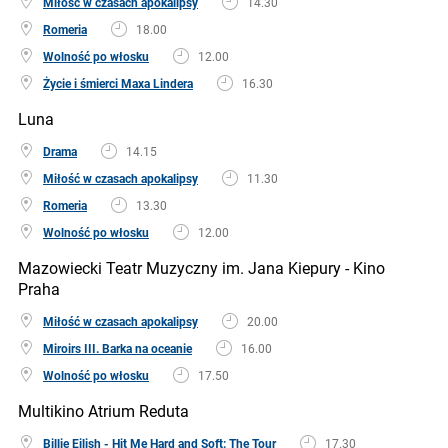
Miłość w czasach apokalipsy
14.30
Romeria
18.00
Wolność po włosku
12.00
Życie i śmierci Maxa Lindera
16.30
Luna
Drama
14.15
Miłość w czasach apokalipsy
11.30
Romeria
13.30
Wolność po włosku
12.00
Mazowiecki Teatr Muzyczny im. Jana Kiepury - Kino
Praha
Miłość w czasach apokalipsy
20.00
Miroirs III. Barka na oceanie
16.00
Wolność po włosku
17.50
Multikino Atrium Reduta
Billie Eilish - Hit Me Hard and Soft: The Tour
17.30