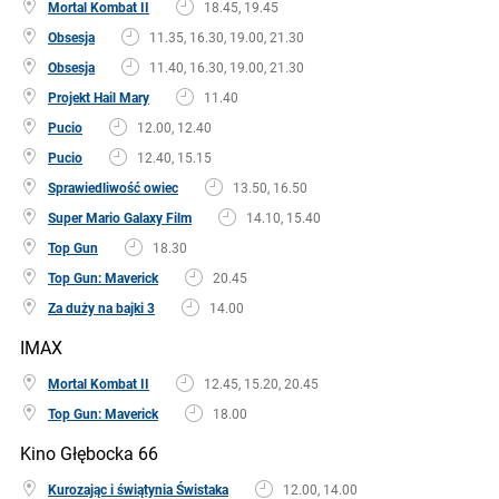
Mortal Kombat II
18.45, 19.45
Obsesja
11.35, 16.30, 19.00, 21.30
Obsesja
11.40, 16.30, 19.00, 21.30
Projekt Hail Mary
11.40
Pucio
12.00, 12.40
Pucio
12.40, 15.15
Sprawiedliwość owiec
13.50, 16.50
Super Mario Galaxy Film
14.10, 15.40
Top Gun
18.30
Top Gun: Maverick
20.45
Za duży na bajki 3
14.00
IMAX
Mortal Kombat II
12.45, 15.20, 20.45
Top Gun: Maverick
18.00
Kino Głębocka 66
Kurozając i świątynia Świstaka
12.00, 14.00