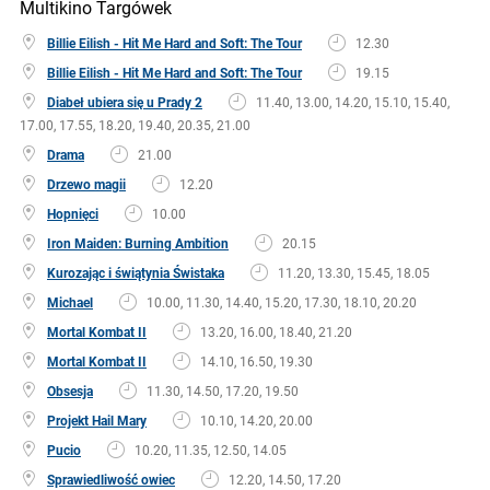
Multikino Targówek
Billie Eilish - Hit Me Hard and Soft: The Tour
12.30
Billie Eilish - Hit Me Hard and Soft: The Tour
19.15
Diabeł ubiera się u Prady 2
11.40, 13.00, 14.20, 15.10, 15.40,
17.00, 17.55, 18.20, 19.40, 20.35, 21.00
Drama
21.00
Drzewo magii
12.20
Hopnięci
10.00
Iron Maiden: Burning Ambition
20.15
Kurozając i świątynia Świstaka
11.20, 13.30, 15.45, 18.05
Michael
10.00, 11.30, 14.40, 15.20, 17.30, 18.10, 20.20
Mortal Kombat II
13.20, 16.00, 18.40, 21.20
Mortal Kombat II
14.10, 16.50, 19.30
Obsesja
11.30, 14.50, 17.20, 19.50
Projekt Hail Mary
10.10, 14.20, 20.00
Pucio
10.20, 11.35, 12.50, 14.05
Sprawiedliwość owiec
12.20, 14.50, 17.20