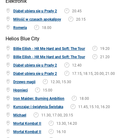
Elektronik
Diabeł ubiera się u Prady 2
20.45
Miłość w czasach apokalipsy
20.15
Romeria
18.00
Helios Blue City
Billie Eilish - Hit Me Hard and Soft: The Tour
19.20
Billie Eilish - Hit Me Hard and Soft: The Tour
21.20
Diabeł ubiera się u Prady 2
12.40
Diabeł ubiera się u Prady 2
17.15, 18.15, 20.00, 21.00
Drzewo magii
12.30, 15.30
Hopnięci
15.00
Iron Maiden: Burning Ambition
18.00
Kurozając i świątynia Świstaka
11.45, 15.10, 16.20
Michael
11.30, 17.00, 20.15
Mortal Kombat II
13.30, 14.20
Mortal Kombat II
16.10