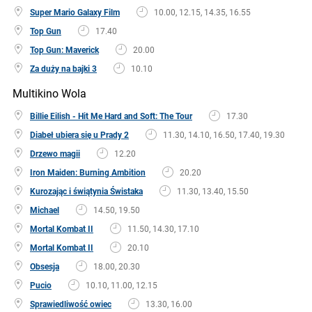
Super Mario Galaxy Film
10.00, 12.15, 14.35, 16.55
Top Gun
17.40
Top Gun: Maverick
20.00
Za duży na bajki 3
10.10
Multikino Wola
Billie Eilish - Hit Me Hard and Soft: The Tour
17.30
Diabeł ubiera się u Prady 2
11.30, 14.10, 16.50, 17.40, 19.30
Drzewo magii
12.20
Iron Maiden: Burning Ambition
20.20
Kurozając i świątynia Świstaka
11.30, 13.40, 15.50
Michael
14.50, 19.50
Mortal Kombat II
11.50, 14.30, 17.10
Mortal Kombat II
20.10
Obsesja
18.00, 20.30
Pucio
10.10, 11.00, 12.15
Sprawiedliwość owiec
13.30, 16.00