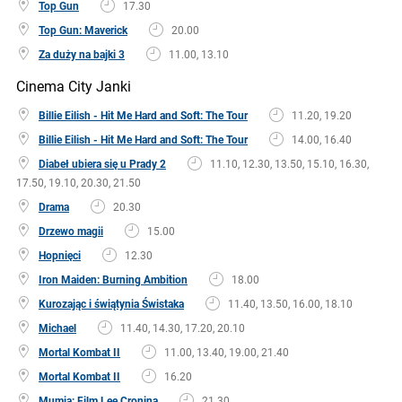
Top Gun
17.30
Top Gun: Maverick
20.00
Za duży na bajki 3
11.00, 13.10
Cinema City Janki
Billie Eilish - Hit Me Hard and Soft: The Tour
11.20, 19.20
Billie Eilish - Hit Me Hard and Soft: The Tour
14.00, 16.40
Diabeł ubiera się u Prady 2
11.10, 12.30, 13.50, 15.10, 16.30,
17.50, 19.10, 20.30, 21.50
Drama
20.30
Drzewo magii
15.00
Hopnięci
12.30
Iron Maiden: Burning Ambition
18.00
Kurozając i świątynia Świstaka
11.40, 13.50, 16.00, 18.10
Michael
11.40, 14.30, 17.20, 20.10
Mortal Kombat II
11.00, 13.40, 19.00, 21.40
Mortal Kombat II
16.20
Mumia: Film Lee Cronina
21.30