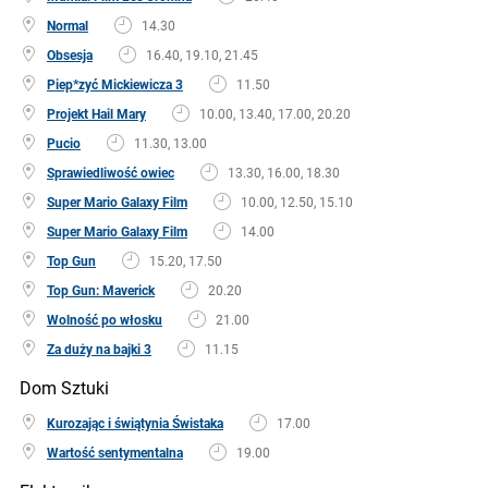
Normal
14.30
Obsesja
16.40, 19.10, 21.45
Piep*zyć Mickiewicza 3
11.50
Projekt Hail Mary
10.00, 13.40, 17.00, 20.20
Pucio
11.30, 13.00
Sprawiedliwość owiec
13.30, 16.00, 18.30
Super Mario Galaxy Film
10.00, 12.50, 15.10
Super Mario Galaxy Film
14.00
Top Gun
15.20, 17.50
Top Gun: Maverick
20.20
Wolność po włosku
21.00
Za duży na bajki 3
11.15
Dom Sztuki
Kurozając i świątynia Świstaka
17.00
Wartość sentymentalna
19.00