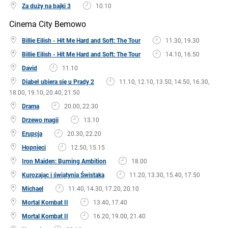
Za duży na bajki 3
10.10
Cinema City Bemowo
Billie Eilish - Hit Me Hard and Soft: The Tour
11.30, 19.30
Billie Eilish - Hit Me Hard and Soft: The Tour
14.10, 16.50
David
11.10
Diabeł ubiera się u Prady 2
11.10, 12.10, 13.50, 14.50, 16.30,
18.00, 19.10, 20.40, 21.50
Drama
20.00, 22.30
Drzewo magii
13.10
Erupcja
20.30, 22.20
Hopnięci
12.50, 15.15
Iron Maiden: Burning Ambition
18.00
Kurozając i świątynia Świstaka
11.20, 13.30, 15.40, 17.50
Michael
11.40, 14.30, 17.20, 20.10
Mortal Kombat II
13.40, 17.40
Mortal Kombat II
16.20, 19.00, 21.40