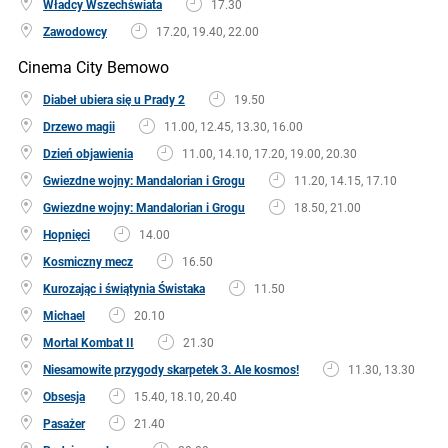
Władcy Wszechświata
17.30
Zawodowcy
17.20, 19.40, 22.00
Cinema City Bemowo
Diabeł ubiera się u Prady 2
19.50
Drzewo magii
11.00, 12.45, 13.30, 16.00
Dzień objawienia
11.00, 14.10, 17.20, 19.00, 20.30
Gwiezdne wojny: Mandalorian i Grogu
11.20, 14.15, 17.10
Gwiezdne wojny: Mandalorian i Grogu
18.50, 21.00
Hopnięci
14.00
Kosmiczny mecz
16.50
Kurozając i świątynia Świstaka
11.50
Michael
20.10
Mortal Kombat II
21.30
Niesamowite przygody skarpetek 3. Ale kosmos!
11.30, 13.30
Obsesja
15.40, 18.10, 20.40
Pasażer
21.40