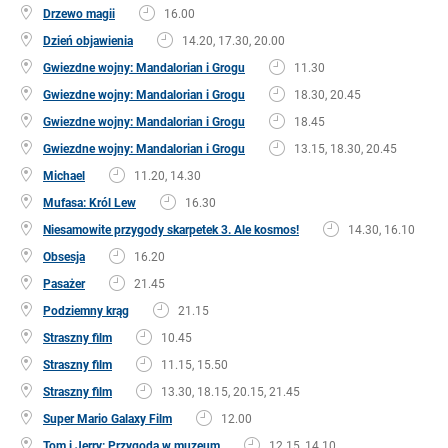
Drzewo magii
16.00
Dzień objawienia
14.20, 17.30, 20.00
Gwiezdne wojny: Mandalorian i Grogu
11.30
Gwiezdne wojny: Mandalorian i Grogu
18.30, 20.45
Gwiezdne wojny: Mandalorian i Grogu
18.45
Gwiezdne wojny: Mandalorian i Grogu
13.15, 18.30, 20.45
Michael
11.20, 14.30
Mufasa: Król Lew
16.30
Niesamowite przygody skarpetek 3. Ale kosmos!
14.30, 16.10
Obsesja
16.20
Pasażer
21.45
Podziemny krąg
21.15
Straszny film
10.45
Straszny film
11.15, 15.50
Straszny film
13.30, 18.15, 20.15, 21.45
Super Mario Galaxy Film
12.00
Tom i Jerry: Przygoda w muzeum
12.15, 14.10