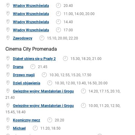
Władcy Wszechświata
20.40
Władcy Wszechświata
11.00, 14.00, 20.00
Władcy Wszechświata
14.40
Władcy Wszechświata
17.00
Zawodowcy
15.10, 20.00, 22.20
Cinema City Promenada
Diabeł ubiera się u Prady 2
15.30, 18.20, 21.00
Drama
21.45
Drzewo magii
10.30, 12.55, 15.20, 17.50
Dzień objawienia
10.30, 12.00, 13.40, 16.50, 20.00
Gwiezdne wojny: Mandalorian i Grogu
14.20, 17.15, 20.10,
21.40
Gwiezdne wojny: Mandalorian i Grogu
10.00, 11.20, 12.50,
15.45, 18.40
Kosmiczny mecz
20.20
Michael
11.20, 18.50