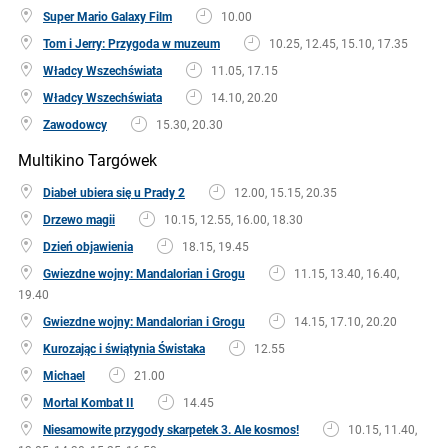
Super Mario Galaxy Film
10.00
Tom i Jerry: Przygoda w muzeum
10.25, 12.45, 15.10, 17.35
Władcy Wszechświata
11.05, 17.15
Władcy Wszechświata
14.10, 20.20
Zawodowcy
15.30, 20.30
Multikino Targówek
Diabeł ubiera się u Prady 2
12.00, 15.15, 20.35
Drzewo magii
10.15, 12.55, 16.00, 18.30
Dzień objawienia
18.15, 19.45
Gwiezdne wojny: Mandalorian i Grogu
11.15, 13.40, 16.40,
19.40
Gwiezdne wojny: Mandalorian i Grogu
14.15, 17.10, 20.20
Kurozając i świątynia Świstaka
12.55
Michael
21.00
Mortal Kombat II
14.45
Niesamowite przygody skarpetek 3. Ale kosmos!
10.15, 11.40,