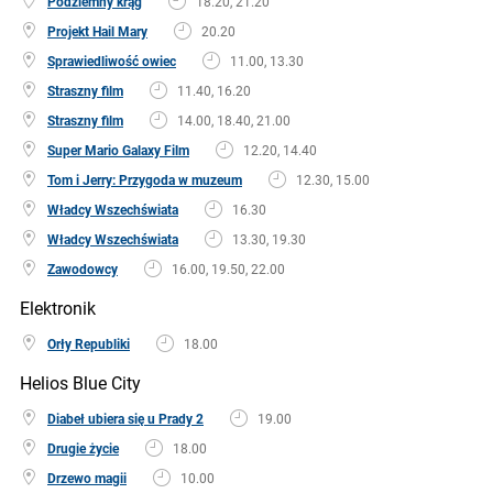
Podziemny krąg
18.20, 21.20
Projekt Hail Mary
20.20
Sprawiedliwość owiec
11.00, 13.30
Straszny film
11.40, 16.20
Straszny film
14.00, 18.40, 21.00
Super Mario Galaxy Film
12.20, 14.40
Tom i Jerry: Przygoda w muzeum
12.30, 15.00
Władcy Wszechświata
16.30
Władcy Wszechświata
13.30, 19.30
Zawodowcy
16.00, 19.50, 22.00
Elektronik
Orły Republiki
18.00
Helios Blue City
Diabeł ubiera się u Prady 2
19.00
Drugie życie
18.00
Drzewo magii
10.00