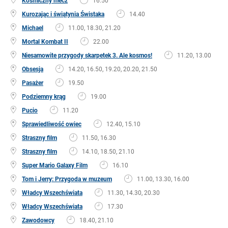
Kosmiczny mecz
16.50
Kurozając i świątynia Świstaka
14.40
Michael
11.00, 18.30, 21.20
Mortal Kombat II
22.00
Niesamowite przygody skarpetek 3. Ale kosmos!
11.20, 13.00
Obsesja
14.20, 16.50, 19.20, 20.20, 21.50
Pasażer
19.50
Podziemny krąg
19.00
Pucio
11.20
Sprawiedliwość owiec
12.40, 15.10
Straszny film
11.50, 16.30
Straszny film
14.10, 18.50, 21.10
Super Mario Galaxy Film
16.10
Tom i Jerry: Przygoda w muzeum
11.00, 13.30, 16.00
Władcy Wszechświata
11.30, 14.30, 20.30
Władcy Wszechświata
17.30
Zawodowcy
18.40, 21.10