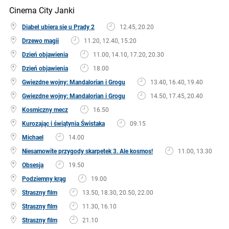
Cinema City Janki
Diabeł ubiera się u Prady 2
12.45, 20.20
Drzewo magii
11.20, 12.40, 15.20
Dzień objawienia
11.00, 14.10, 17.20, 20.30
Dzień objawienia
18.00
Gwiezdne wojny: Mandalorian i Grogu
13.40, 16.40, 19.40
Gwiezdne wojny: Mandalorian i Grogu
14.50, 17.45, 20.40
Kosmiczny mecz
16.50
Kurozając i świątynia Świstaka
09.15
Michael
14.00
Niesamowite przygody skarpetek 3. Ale kosmos!
11.00, 13.30
Obsesja
19.50
Podziemny krąg
19.00
Straszny film
13.50, 18.30, 20.50, 22.00
Straszny film
11.30, 16.10
Straszny film
21.10