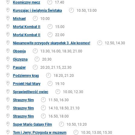
Kosmiczny mecz
17.40
Kurozając i świątynia Świstaka
10.50, 13.00
Michael
10.00
Mortal Kombat II
15.00
Mortal Kombat II
22.00
Niesamowite przygody skarpetek 3. Ale kosmos!
12.50, 14.30
Obsesja
13.30, 16.00, 18.30, 21.00
Ojczyzna
20.30
Pasażer
20.20, 21.15, 22.30
Podziemny krąg
18.20, 21.20
Projekt Hail Mary
19.10
Sprawiedliwość owiec
10.00, 12.30
Straszny film
11.50, 16.30
Straszny film
14.10, 18.50, 21.10
Straszny film
16.50, 18.00
Super Mario Galaxy Film
10.50, 13.20
Tom i Jerry: Przygoda w muzeum
10.30, 13.00, 15.30