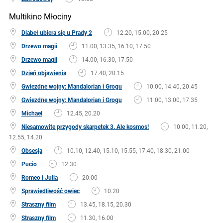
Multikino Młociny
Diabeł ubiera się u Prady 2
12.20, 15.00, 20.25
Drzewo magii
11.00, 13.35, 16.10, 17.50
Drzewo magii
14.00, 16.30, 17.50
Dzień objawienia
17.40, 20.15
Gwiezdne wojny: Mandalorian i Grogu
10.00, 14.40, 20.45
Gwiezdne wojny: Mandalorian i Grogu
11.00, 13.00, 17.35
Michael
12.45, 20.20
Niesamowite przygody skarpetek 3. Ale kosmos!
10.00, 11.20,
12.55, 14.20
Obsesja
10.10, 12.40, 15.10, 15.55, 17.40, 18.30, 21.00
Pucio
12.30
Romeo i Julia
20.00
Sprawiedliwość owiec
10.20
Straszny film
13.45, 18.15, 20.30
Straszny film
11.30, 16.00