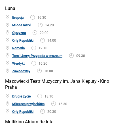
Luna
Erupcja
16.30
Młode matki
14.20
Ojczyzna
20.00
Orły Republiki
14.00
Romeria
12.10
Tom i Jerry: Przygoda w muzeum
09.30
Werdykt
16.20
Zawodowcy
18.00
Mazowiecki Teatr Muzyczny im. Jana Kiepury - Kino
Praha
Drugie życie
18.10
Milcząca przyjaciółka
15.30
Orły Republiki
20.30
Multikino Atrium Reduta