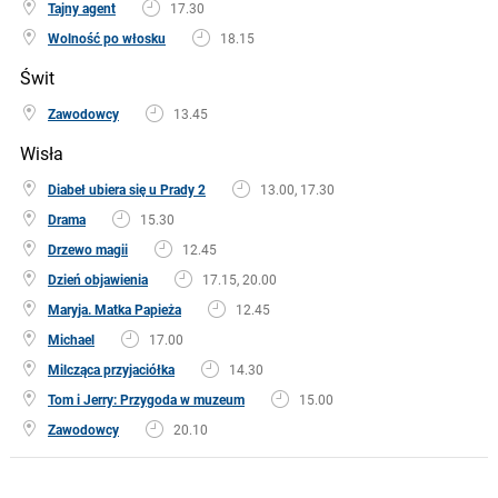
Tajny agent
17.30
Wolność po włosku
18.15
Świt
Zawodowcy
13.45
Wisła
Diabeł ubiera się u Prady 2
13.00, 17.30
Drama
15.30
Drzewo magii
12.45
Dzień objawienia
17.15, 20.00
Maryja. Matka Papieża
12.45
Michael
17.00
Milcząca przyjaciółka
14.30
Tom i Jerry: Przygoda w muzeum
15.00
Zawodowcy
20.10