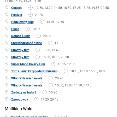
13.05, 14.30, 15.25, 16.50
Obsesja
10.50, 13.20, 14.50, 15.50, 17.25, 18.25, 19.55, 20.55
Pasażer
21.20
Podziemny krąg
13.05, 17.55
Pucio
10.05
Romeo i Julia
20.00
Sprawiedliwość owiec
11.10
Straszny film
11.30, 13.45
Straszny film
16.00, 18.15, 20.30
Super Mario Galaxy Film
10.15, 12.30
Tom i Jerry: Przygoda w muzeum
10.45, 13.10, 15.35, 18.00
Władcy Wszechświata
20.20
Władcy Wszechświata
10.00, 11.05, 14.10, 17.15
Za duży na bajki 3
10.30
Zawodowcy
17.25, 20.45
Multikino Wola