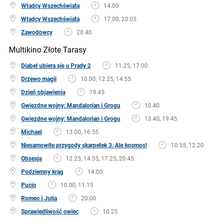
Władcy Wszechświata
14.00
Władcy Wszechświata
17.00, 20.05
Zawodowcy
20.40
Multikino Złote Tarasy
Diabeł ubiera się u Prady 2
11.25, 17.00
Drzewo magii
10.00, 12.25, 14.55
Dzień objawienia
19.45
Gwiezdne wojny: Mandalorian i Grogu
10.40
Gwiezdne wojny: Mandalorian i Grogu
13.40, 19.45
Michael
13.00, 16.55
Niesamowite przygody skarpetek 3. Ale kosmos!
10.55, 12.20
Obsesja
12.25, 14.55, 17.25, 20.45
Podziemny krąg
14.00
Pucio
10.00, 11.15
Romeo i Julia
20.00
Sprawiedliwość owiec
10.25