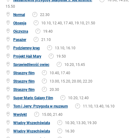
15.50
Normal
22.30
Obsesja
10.10, 12.40, 17.40, 19.10, 21.50
Ojczyzna
19.40
Pasażer
21.10
Podziemny krąg
13.10, 16.10
Projekt Hail Mary
19.50
Sprawiedliwość owiec
10.20, 15.45
Straszny film
10.40, 17.40
Straszny film
13.00, 15.20, 20.00, 22.20
Straszny film
20.30
Super Mario Galaxy Film
10.20, 12.40
Tom i Jerry: Przygoda w muzeum
11.10, 13.40, 16.10
Werdykt
15.00, 21.40
Władcy Wszechświata
10.30, 13.30, 19.30
Władcy Wszechświata
16.30