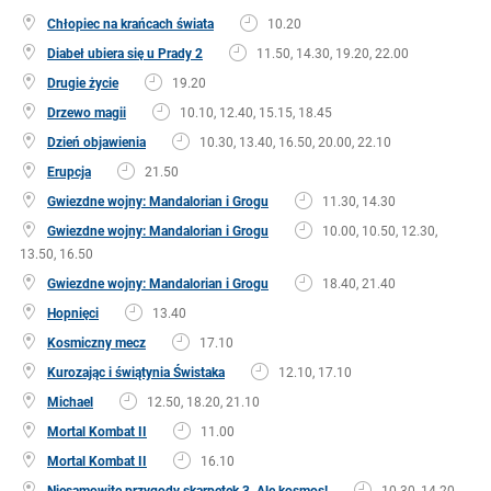
Chłopiec na krańcach świata
10.20
Diabeł ubiera się u Prady 2
11.50, 14.30, 19.20, 22.00
Drugie życie
19.20
Drzewo magii
10.10, 12.40, 15.15, 18.45
Dzień objawienia
10.30, 13.40, 16.50, 20.00, 22.10
Erupcja
21.50
Gwiezdne wojny: Mandalorian i Grogu
11.30, 14.30
Gwiezdne wojny: Mandalorian i Grogu
10.00, 10.50, 12.30,
13.50, 16.50
Gwiezdne wojny: Mandalorian i Grogu
18.40, 21.40
Hopnięci
13.40
Kosmiczny mecz
17.10
Kurozając i świątynia Świstaka
12.10, 17.10
Michael
12.50, 18.20, 21.10
Mortal Kombat II
11.00
Mortal Kombat II
16.10
Niesamowite przygody skarpetek 3. Ale kosmos!
10.30, 14.20,