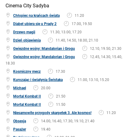
Cinema City Sadyba
Chłopiec na krańcach świata
11.20
Diabeł ubiera się u Prady 2
17.00, 19.50
Drzewo magii
11.30, 13.00, 17.20
Dzień objawienia
11.40, 14.50, 18.00, 21.10
Gwiezdne wojny: Mandalorian i Grogu
12.10, 19.50, 21.30
Gwiezdne wojny: Mandalorian i Grogu
12.45, 14.30, 15.40,
18.30
Kosmiczny mecz
17.30
Kurozając i świątynia Świstaka
11.00, 13.10, 15.20
Michael
20.00
Mortal Kombat II
21.50
Mortal Kombat II
11.50
Niesamowite przygody skarpetek 3. Ale kosmos!
11.20
Obsesja
14.00, 16.40, 17.30, 19.10, 21.40
Pasażer
19.40