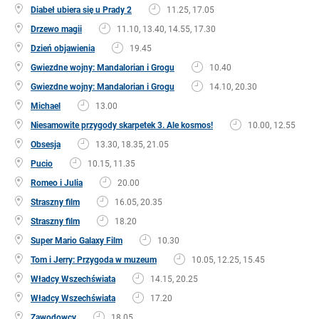
Diabeł ubiera się u Prady 2
11.25, 17.05
Drzewo magii
11.10, 13.40, 14.55, 17.30
Dzień objawienia
19.45
Gwiezdne wojny: Mandalorian i Grogu
10.40
Gwiezdne wojny: Mandalorian i Grogu
14.10, 20.30
Michael
13.00
Niesamowite przygody skarpetek 3. Ale kosmos!
10.00, 12.55
Obsesja
13.30, 18.35, 21.05
Pucio
10.15, 11.35
Romeo i Julia
20.00
Straszny film
16.05, 20.35
Straszny film
18.20
Super Mario Galaxy Film
10.30
Tom i Jerry: Przygoda w muzeum
10.05, 12.25, 15.45
Władcy Wszechświata
14.15, 20.25
Władcy Wszechświata
17.20
Zawodowcy
18.05