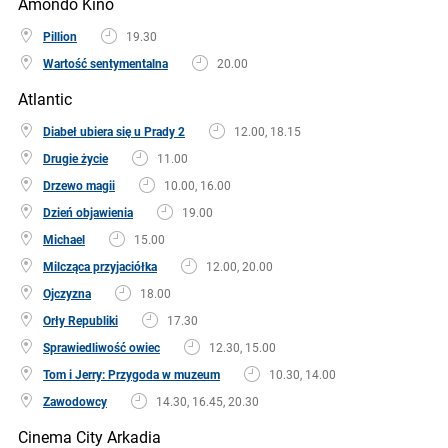
Amondo Kino
Pillion
19.30
Wartość sentymentalna
20.00
Atlantic
Diabeł ubiera się u Prady 2
12.00, 18.15
Drugie życie
11.00
Drzewo magii
10.00, 16.00
Dzień objawienia
19.00
Michael
15.00
Milcząca przyjaciółka
12.00, 20.00
Ojczyzna
18.00
Orły Republiki
17.30
Sprawiedliwość owiec
12.30, 15.00
Tom i Jerry: Przygoda w muzeum
10.30, 14.00
Zawodowcy
14.30, 16.45, 20.30
Cinema City Arkadia