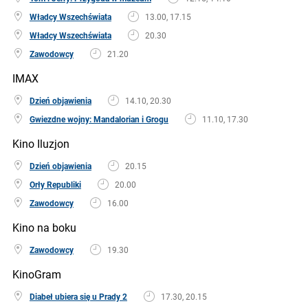
Władcy Wszechświata
13.00, 17.15
Władcy Wszechświata
20.30
Zawodowcy
21.20
IMAX
Dzień objawienia
14.10, 20.30
Gwiezdne wojny: Mandalorian i Grogu
11.10, 17.30
Kino Iluzjon
Dzień objawienia
20.15
Orły Republiki
20.00
Zawodowcy
16.00
Kino na boku
Zawodowcy
19.30
KinoGram
Diabeł ubiera się u Prady 2
17.30, 20.15