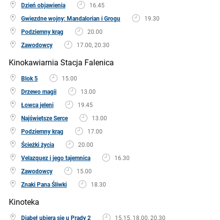
Dzień objawienia
16.45
Gwiezdne wojny: Mandalorian i Grogu
19.30
Podziemny krąg
20.00
Zawodowcy
17.00, 20.30
Kinokawiarnia Stacja Falenica
Blok 5
15.00
Drzewo magii
13.00
Łowca jeleni
19.45
Najświętsze Serce
13.00
Podziemny krąg
17.00
Ścieżki życia
20.00
Velazquez i jego tajemnica
16.30
Zawodowcy
15.00
Znaki Pana Śliwki
18.30
Kinoteka
Diabeł ubiera się u Prady 2
15.15, 18.00, 20.30