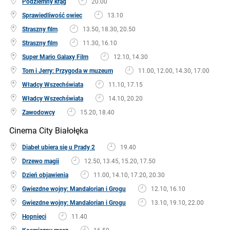
Podziemny krąg
20.00
Sprawiedliwość owiec
13.10
Straszny film
13.50, 18.30, 20.50
Straszny film
11.30, 16.10
Super Mario Galaxy Film
12.10, 14.30
Tom i Jerry: Przygoda w muzeum
11.00, 12.00, 14.30, 17.00
Władcy Wszechświata
11.10, 17.15
Władcy Wszechświata
14.10, 20.20
Zawodowcy
15.20, 18.40
Cinema City Białołęka
Diabeł ubiera się u Prady 2
19.40
Drzewo magii
12.50, 13.45, 15.20, 17.50
Dzień objawienia
11.00, 14.10, 17.20, 20.30
Gwiezdne wojny: Mandalorian i Grogu
12.10, 16.10
Gwiezdne wojny: Mandalorian i Grogu
13.10, 19.10, 22.00
Hopnięci
11.40