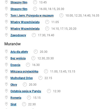
Straszny film
13.45
Straszny film
16.00, 18.15, 20.30
Tom i Jerry: Przygoda w muzeum
10.00, 12.20, 14.40, 16.35
Władcy Wszechświata
11.05
Władcy Wszechświata
14.10, 17.15, 20.20
Zawodowcy
17.30, 19.40
Muranów
Aria dla atlety
20.30
Bez wyjścia
12.30, 20.30
Erupcja
16.30
Milcząca przyjaciółka
11.00, 13.45, 15.15
Mulholland Drive
22.15
Obcy
20.30
Ostatnia sesja w Paryżu
12.30
Romeria
15.15
Sirat
22.30