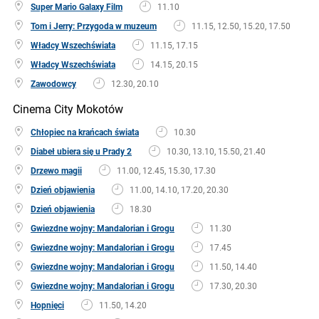
Super Mario Galaxy Film
11.10
Tom i Jerry: Przygoda w muzeum
11.15, 12.50, 15.20, 17.50
Władcy Wszechświata
11.15, 17.15
Władcy Wszechświata
14.15, 20.15
Zawodowcy
12.30, 20.10
Cinema City Mokotów
Chłopiec na krańcach świata
10.30
Diabeł ubiera się u Prady 2
10.30, 13.10, 15.50, 21.40
Drzewo magii
11.00, 12.45, 15.30, 17.30
Dzień objawienia
11.00, 14.10, 17.20, 20.30
Dzień objawienia
18.30
Gwiezdne wojny: Mandalorian i Grogu
11.30
Gwiezdne wojny: Mandalorian i Grogu
17.45
Gwiezdne wojny: Mandalorian i Grogu
11.50, 14.40
Gwiezdne wojny: Mandalorian i Grogu
17.30, 20.30
Hopnięci
11.50, 14.20