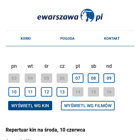
pn
wt
śr
cz
pt
sb
nd
03
04
05
06
07
08
09
10
11
12
13
14
15
16
WYŚWIETL WG KIN
WYŚWIETL WG FILMÓW
Repertuar kin na środa, 10 czerwca