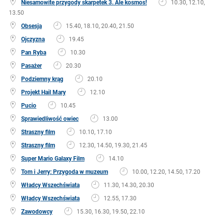
Niesamowite przygody skarpetek 3. Ale kosmos!
10.30, 12.10,
13.50
Obsesja
15.40, 18.10, 20.40, 21.50
Ojczyzna
19.45
Pan Ryba
10.30
Pasażer
20.30
Podziemny krąg
20.10
Projekt Hail Mary
12.10
Pucio
10.45
Sprawiedliwość owiec
13.00
Straszny film
10.10, 17.10
Straszny film
12.30, 14.50, 19.30, 21.45
Super Mario Galaxy Film
14.10
Tom i Jerry: Przygoda w muzeum
10.00, 12.20, 14.50, 17.20
Władcy Wszechświata
11.30, 14.30, 20.30
Władcy Wszechświata
12.55, 17.30
Zawodowcy
15.30, 16.30, 19.50, 22.10