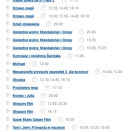
Diabeł ubiera się u Prady 2
17.15
Drzewo magii
12.55, 14.40, 18.10
Drzewo magii
10.00, 12.55, 14.40, 18.10
Dzień objawienia
20.00
Gwiezdne wojny: Mandalorian i Grogu
20.45
Gwiezdne wojny: Mandalorian i Grogu
15.25
Gwiezdne wojny: Mandalorian i Grogu
10.05, 15.25
Kurozając i świątynia Świstaka
11.45
Michael
13.00
Niesamowite przygody skarpetek 3. Ale kosmos!
10.40, 12.40
Obsesja
12.10, 14.45, 18.15
Podziemny krąg
17.10
Romeo i Julia
20.00
Straszny film
13.50, 20.30
Straszny film
18.15
Super Mario Galaxy Film
10.20
Tom i Jerry: Przygoda w muzeum
10.00, 12.20, 15.45