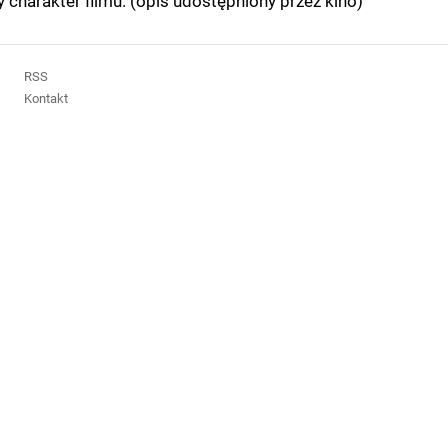
harakter filmu. (opis udostępniony przez kino)
RSS
Kontakt