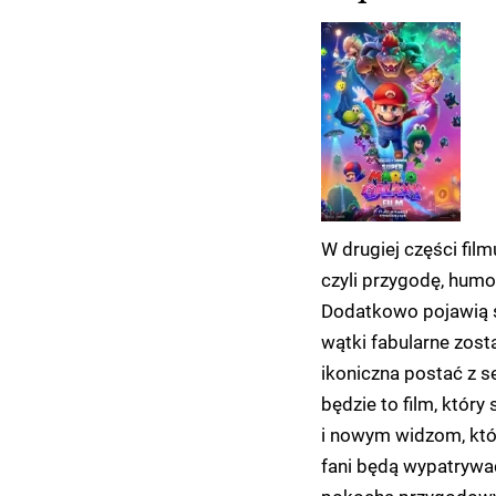
W drugiej części fil
czyli przygodę, humo
Dodatkowo pojawią si
wątki fabularne zosta
ikoniczna postać z se
będzie to film, któr
i nowym widzom, któr
fani będą wypatrywa