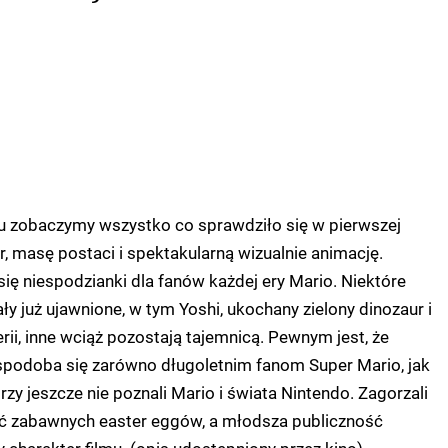
mu zobaczymy wszystko co sprawdziło się w pierwszej
r, masę postaci i spektakularną wizualnie animację.
ę niespodzianki dla fanów każdej ery Mario. Niektóre
ły już ujawnione, w tym Yoshi, ukochany zielony dinozaur i
rii, inne wciąż pozostają tajemnicą. Pewnym jest, że
y spodoba się zarówno długoletnim fanom Super Mario, jak
zy jeszcze nie poznali Mario i świata Nintendo. Zagorzali
ć zabawnych easter eggów, a młodsza publiczność