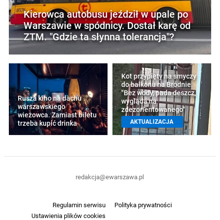
Kierowca autobusu jeździł w upale po
Warszawie w spódnicy. Dostał karę od
ZTM. "Gdzie ta słynna tolerancja"?
Kot przypięty na smyczy
do balkonu na Bródnie.
"Bez wody, pada deszcz,
Rusza kino na dachu
wygląda na
warszawskiego
zdezorientowanego"
wieżowca. Zamiast biletu
AKTUALIZACJA
trzeba kupić drinka
redakcja@ewarszawa.pl
Regulamin serwisu
Polityka prywatności
Ustawienia plików cookies