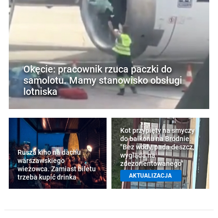
Okęcie: pracownik rzuca paczki do
samolotu. Mamy stanowisko obsługi
lotniska
Kot przypięty na smyczy
do balkonu na Bródnie.
"Bez wody, pada deszcz,
Rusza kino na dachu
wygląda na
warszawskiego
zdezorientowanego"
wieżowca. Zamiast biletu
AKTUALIZACJA
trzeba kupić drinka