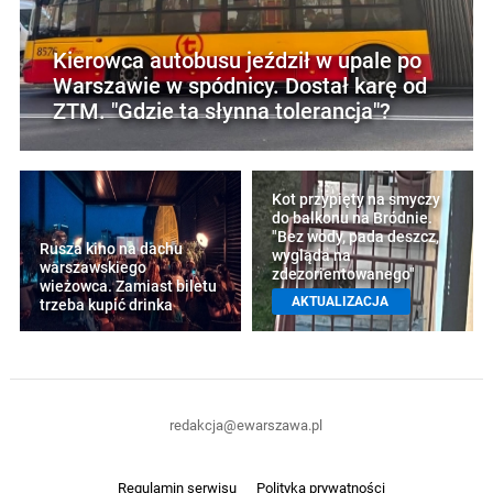
Kierowca autobusu jeździł w upale po
Warszawie w spódnicy. Dostał karę od
ZTM. "Gdzie ta słynna tolerancja"?
Kot przypięty na smyczy
do balkonu na Bródnie.
"Bez wody, pada deszcz,
Rusza kino na dachu
wygląda na
warszawskiego
zdezorientowanego"
wieżowca. Zamiast biletu
AKTUALIZACJA
trzeba kupić drinka
redakcja@ewarszawa.pl
Regulamin serwisu
Polityka prywatności