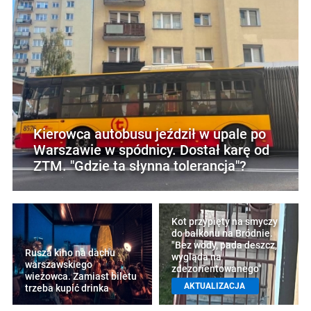
Kierowca autobusu jeździł w upale po
Warszawie w spódnicy. Dostał karę od
ZTM. "Gdzie ta słynna tolerancja"?
Kot przypięty na smyczy
do balkonu na Bródnie.
"Bez wody, pada deszcz,
Rusza kino na dachu
wygląda na
warszawskiego
zdezorientowanego"
wieżowca. Zamiast biletu
AKTUALIZACJA
trzeba kupić drinka