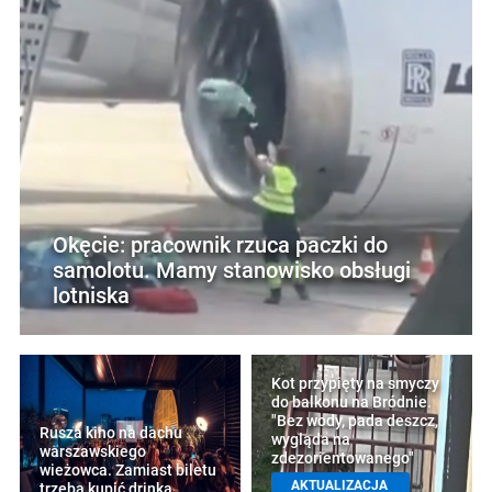
Okęcie: pracownik rzuca paczki do
samolotu. Mamy stanowisko obsługi
lotniska
Kot przypięty na smyczy
do balkonu na Bródnie.
"Bez wody, pada deszcz,
Rusza kino na dachu
wygląda na
warszawskiego
zdezorientowanego"
wieżowca. Zamiast biletu
AKTUALIZACJA
trzeba kupić drinka