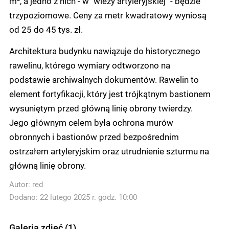
m², a jedno z nich - w "wieży artyleryjskiej" - będzie
trzypoziomowe. Ceny za metr kwadratowy wyniosą
od 25 do 45 tys. zł.
Architektura budynku nawiązuje do historycznego
rawelinu, którego wymiary odtworzono na
podstawie archiwalnych dokumentów. Rawelin to
element fortyfikacji, który jest trójkątnym bastionem
wysuniętym przed główną linię obrony twierdzy.
Jego głównym celem była ochrona murów
obronnych i bastionów przed bezpośrednim
ostrzałem artyleryjskim oraz utrudnienie szturmu na
główną linię obrony.
Autor:
red
Dodano: 22 lutego 2025 r. godz. 10:00
Galeria zdjęć (1)