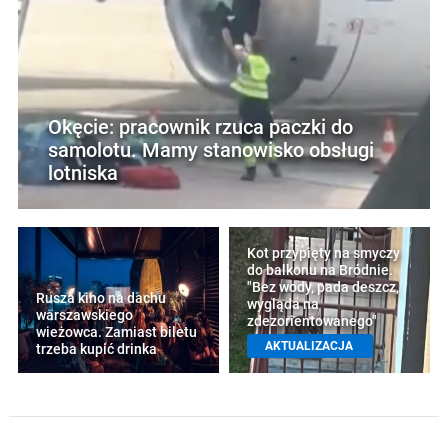
Okęcie: pracownik rzuca paczki do
samolotu. Mamy stanowisko obsługi
lotniska
Kot przypięty na smyczy
do balkonu na Bródnie.
"Bez wody, pada deszcz,
Rusza kino na dachu
wygląda na
warszawskiego
zdezorientowanego"
wieżowca. Zamiast biletu
AKTUALIZACJA
trzeba kupić drinka