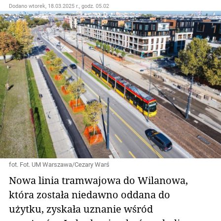
Dodano
wtorek, 18.03.2025 r., godz. 05.02
fot. Fot. UM Warszawa/Cezary Warś
Nowa linia tramwajowa do Wilanowa,
która została niedawno oddana do
użytku, zyskała uznanie wśród