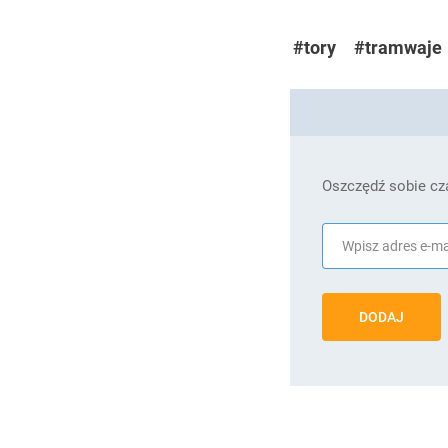
#tory
#tramwaje
Oszczędź sobie cza
DODAJ