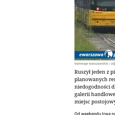
tramwaje warszawskie / zdj. 
Ruszył jeden z 
planowanych re
niedogodności d
galerii handlowe
miejsc postojow
Od weekendu trwa na