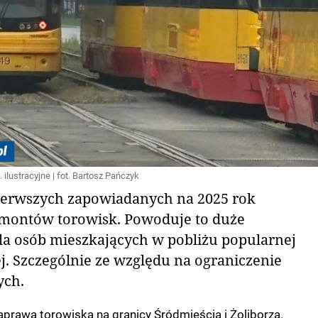
ilustracyjne | fot. Bartosz Pańczyk
pierwszych zapowiadanych na 2025 rok
montów torowisk. Powoduje to duże
la osób mieszkających w pobliżu popularnej
j. Szczególnie ze względu na ograniczenie
ych.
prawa torowiska na granicy Śródmieścia i Żoliborza.