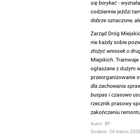
się borykać
- wyznała 
codziennie jeździ tam
dobrze oznaczone, al
Zarząd Dróg Miejskic
nie każdy sobie pozw
złożyć wniosek o dru
Miejskich. Tramwaje
ogłaszane z dużym w
przeorganizowanie s
dla zachowania spra
buspas i czasowo us
rzecznik prasowy spó
zakończeniu remontu
Autor:
BP
Dodano: 24 marca 2025 