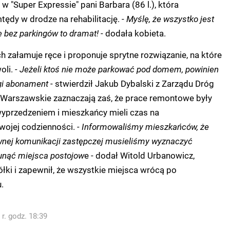
w "Super Expressie" pani Barbara (86 l.), która
tędy w drodze na rehabilitację. -
Myślę, że wszystko jest
e bez parkingów to dramat!
- dodała kobieta.
h załamuje ręce i proponuje sprytne rozwiązanie, na które
oli.
- Jeżeli ktoś nie może parkować pod domem, powinien
gi abonament
- stwierdził Jakub Dybalski z Zarządu Dróg
 Warszawskie zaznaczają zaś, że prace remontowe były
yprzedzeniem i mieszkańcy mieli czas na
wojej codzienności.
- Informowaliśmy mieszkańców, że
wnej komunikacji zastępczej musieliśmy wyznaczyć
unąć miejsca postojow
e - dodał Witold Urbanowicz,
łki i zapewnił, że wszystkie miejsca wrócą po
.
r. godz. 18:39