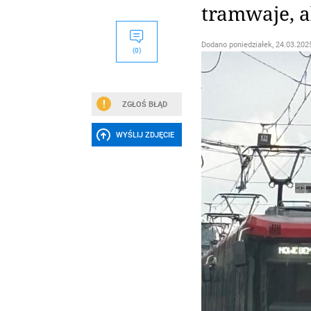
tramwaje, a
Dodano
poniedziałek, 24.03.2025
(0)
ZGŁOŚ BŁĄD
WYŚLIJ ZDJĘCIE