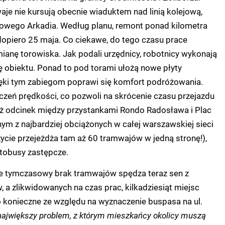
aje nie kursują obecnie wiaduktem nad linią kolejową,
wego Arkadia. Według planu, remont ponad kilometra
dopiero 25 maja. Co ciekawe, do tego czasu prace
ianę torowiska. Jak podali urzędnicy, robotnicy wykonają
ę obiektu. Ponad to pod torami ułożą nowe płyty
ęki tym zabiegom poprawi się komfort podróżowania.
iczeń prędkości, co pozwoli na skrócenie czasu przejazdu
 odcinek między przystankami Rondo Radosława i Plac
nym z najbardziej obciążonych w całej warszawskiej sieci
ycie przejeżdża tam aż 60 tramwajów w jedną stronę!),
utobusy zastępcze.
nie tymczasowy brak tramwajów spędza teraz sen z
a zlikwidowanych na czas prac, kilkadziesiąt miejsc
 konieczne ze względu na wyznaczenie buspasa na ul.
 największy problem, z którym mieszkańcy okolicy muszą