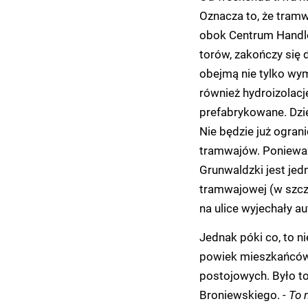
Oznacza to, że tramw
obok Centrum Handlo
torów, zakończy się 
obejmą nie tylko wym
również hydroizolacj
prefabrykowane. Dzi
Nie będzie już ogran
tramwajów. Ponieważ
Grunwaldzki jest jed
tramwajowej (w szcz
na ulice wyjechały a
Jednak póki co, to 
powiek mieszkańców, 
postojowych. Było to
Broniewskiego.
- To