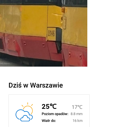
Dziś w Warszawie
25℃
17℃
Poziom opadów:
8.8 mm
Wiatr do:
16 km