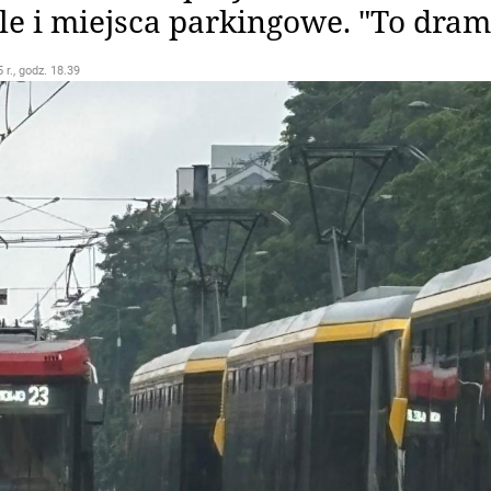
le i miejsca parkingowe. "To dram
 r., godz. 18.39