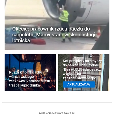
Okęcie: pracownik rzuca paczki do
samolotu. Mamy stanowisko obsługi
lotniska
Kot przypięty na smyczy
do balkonu na Bródnie.
"Bez wody, pada deszcz,
Rusza kino na dachu
wygląda na
warszawskiego
zdezorientowanego"
wieżowca. Zamiast biletu
AKTUALIZACJA
trzeba kupić drinka
redakcja@ewarszawa.pl