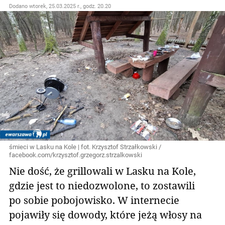
Dodano
wtorek, 25.03.2025 r., godz. 20.20
śmieci w Lasku na Kole | fot. Krzysztof Strzałkowski /
facebook.com/krzysztof.grzegorz.strzalkowski
Nie dość, że grillowali w Lasku na Kole,
gdzie jest to niedozwolone, to zostawili
po sobie pobojowisko. W internecie
pojawiły się dowody, które jeżą włosy na