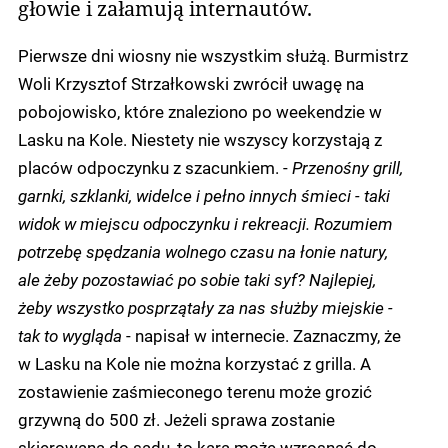
głowie i załamują internautów.
Pierwsze dni wiosny nie wszystkim służą. Burmistrz
Woli Krzysztof Strzałkowski zwrócił uwagę na
pobojowisko, które znaleziono po weekendzie w
Lasku na Kole. Niestety nie wszyscy korzystają z
placów odpoczynku z szacunkiem. -
Przenośny grill,
garnki, szklanki, widelce i pełno innych śmieci - taki
widok w miejscu odpoczynku i rekreacji. Rozumiem
potrzebę spędzania wolnego czasu na łonie natury,
ale żeby pozostawiać po sobie taki syf? Najlepiej,
żeby wszystko posprzątały za nas służby miejskie -
tak to wygląda
- napisał w internecie. Zaznaczmy, że
w Lasku na Kole nie można korzystać z grilla. A
zostawienie zaśmieconego terenu może grozić
grzywną do 500 zł. Jeżeli sprawa zostanie
skierowana do sądu, to kara może wzrosnąć do