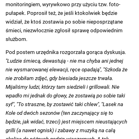
monitoringiem, wyrywkowo przy użyciu tzw. foto-
pułapek. Poprosił też, że jeśli ktokolwiek będzie
widział, że ktoś zostawia po sobie nieposprzątane
śmieci, niezwłocznie zgłosił sprawę odpowiednim
służbom.
Pod postem urzędnika rozgorzała gorąca dyskusja.
"Ludzie śmiecą, dewastują - nie ma chyba ani jednej
nie wysmarowanej elewacji, ręce opadają", "Szkoda że
nie zrobiłam zdjęć, gdy biesiada jeszcze trwała.
Mijaliśmy ludzi, którzy tam siedzieli i grillowali. Nie
wpadło mi jednak do głowy, że zostawią po sobie taki
syf", "To straszne, by zostawić taki chlew", "Lasek na
Kole od dwóch sezonów (ten zaczynający się to
będzie, jak widać, trzeci) jest miejscem nieustających
grilli (a nawet ognisk) i zabawy z muzyką na całą
okolicę do późnych godzin wieczornych. A tak