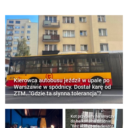
Kierowca autobusu jeździł w upale po
Warszawie w spódnicy. Dostał karę od
ZTM. "Gdzie ta słynna tolerancja"?
Kot przypięty na smyczy
do balkonu na Bródnie.
"Bez wody, pada deszcz,