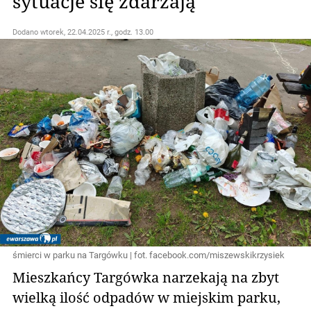
sytuacje się zdarzają"
Dodano
wtorek, 22.04.2025 r., godz. 13.00
śmierci w parku na Targówku | fot. facebook.com/miszewskikrzysiek
Mieszkańcy Targówka narzekają na zbyt
wielką ilość odpadów w miejskim parku,