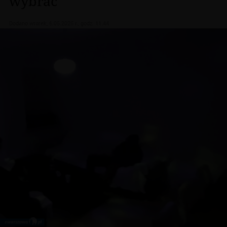
wybrać
Dodano
wtorek, 6.05.2025 r., godz. 11.44