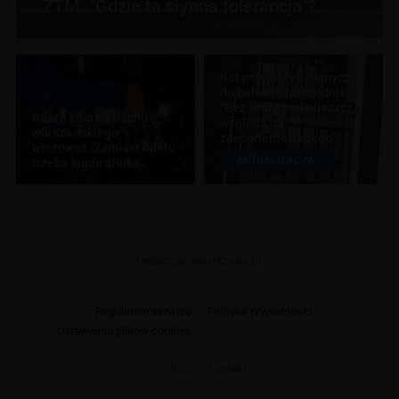
ZTM. "Gdzie ta słynna tolerancja"?
Kot przypięty na smyczy
do balkonu na Bródnie.
"Bez wody, pada deszcz,
Rusza kino na dachu
wygląda na
warszawskiego
zdezorientowanego"
wieżowca. Zamiast biletu
AKTUALIZACJA
trzeba kupić drinka
redakcja@ewarszawa.pl
Regulamin serwisu
Polityka prywatności
Ustawienia plików cookies
RSS
Kontakt