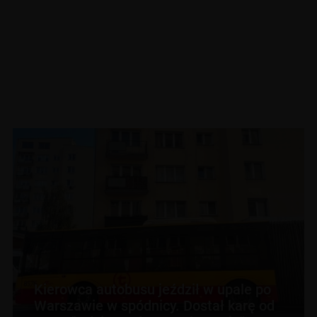
Kierowca autobusu jeździł w upale po
Warszawie w spódnicy. Dostał karę od