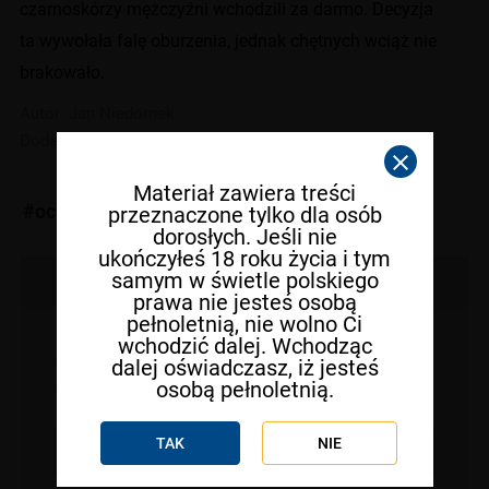
czarnoskórzy mężczyźni wchodzili za darmo. Decyzja
ta wywołała falę oburzenia, jednak chętnych wciąż nie
brakowało.
Autor:
Jan Niedomek
Dodano: 06 maja 2025 r. godz. 11:44
Materiał zawiera treści
#ochota
przeznaczone tylko dla osób
dorosłych. Jeśli nie
ukończyłeś 18 roku życia i tym
samym w świetle polskiego
Newsletter
prawa nie jesteś osobą
pełnoletnią, nie wolno Ci
wchodzić dalej. Wchodząc
Oszczędź sobie czasu na poszukiwania! Dodaj
dalej oświadczasz, iż jesteś
osobą pełnoletnią.
adres do newslettera już teraz
TAK
NIE