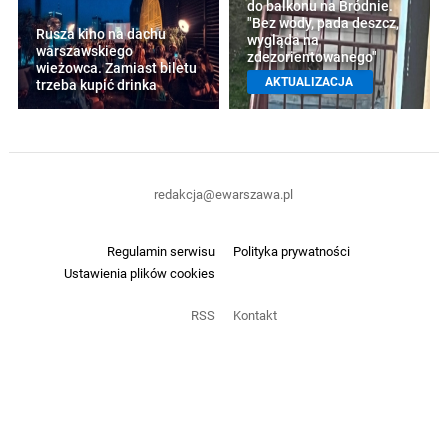
do balkonu na Bródnie.
"Bez wody, pada deszcz,
Rusza kino na dachu
wygląda na
warszawskiego
zdezorientowanego"
wieżowca. Zamiast biletu
AKTUALIZACJA
trzeba kupić drinka
redakcja@ewarszawa.pl
Regulamin serwisu
Polityka prywatności
Ustawienia plików cookies
RSS
Kontakt