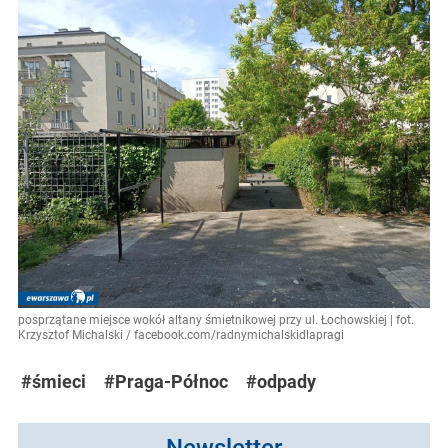
posprzątane miejsce wokół altany śmietnikowej przy ul. Łochowskiej | fot.
Krzysztof Michalski / facebook.com/radnymichalskidlapragi
#śmieci
#Praga-Północ
#odpady
Newsletter