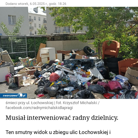
Dodano
wtorek, 6.05.2025 r., godz. 18.26
śmieci przy ul. Łochowskiej | fot. Krzysztof Michalski /
facebook.com/radnymichalskidlapragi
Musiał interweniować radny dzielnicy.
Ten smutny widok u zbiegu ulic Łochowskiej i