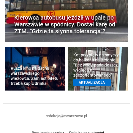
Kierowca autobusu jeździł w upale po
Warszawie w spódnicy. Dostał karę od
ZTM. "Gdzie ta słynna tolerancja"?
Kot przypięty na smyczy
do balkonu na Bródnie.
"Bez wody, pada deszcz,
Rusza kino na dachu
wygląda na
warszawskiego
zdezorientowanego"
wieżowca. Zamiast biletu
AKTUALIZACJA
trzeba kupić drinka
redakcja@ewarszawa.pl
Regulamin serwisu
Polityka prywatności