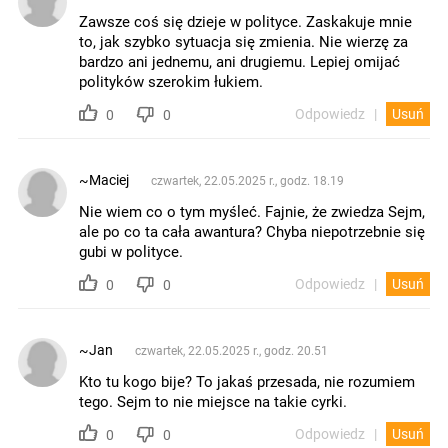
Zawsze coś się dzieje w polityce. Zaskakuje mnie
to, jak szybko sytuacja się zmienia. Nie wierzę za
bardzo ani jednemu, ani drugiemu. Lepiej omijać
polityków szerokim łukiem.
Odpowiedz
Usuń
0
0
~Maciej
czwartek, 22.05.2025 r., godz. 18.19
Nie wiem co o tym myśleć. Fajnie, że zwiedza Sejm,
ale po co ta cała awantura? Chyba niepotrzebnie się
gubi w polityce.
Odpowiedz
Usuń
0
0
~Jan
czwartek, 22.05.2025 r., godz. 20.51
Kto tu kogo bije? To jakaś przesada, nie rozumiem
tego. Sejm to nie miejsce na takie cyrki.
Odpowiedz
Usuń
0
0