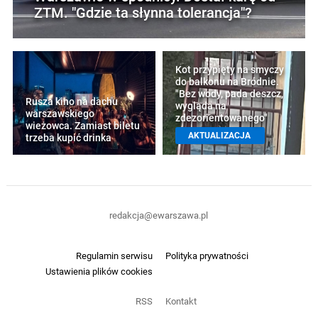
ZTM. "Gdzie ta słynna tolerancja"?
Kot przypięty na smyczy
do balkonu na Bródnie.
"Bez wody, pada deszcz,
Rusza kino na dachu
wygląda na
warszawskiego
zdezorientowanego"
wieżowca. Zamiast biletu
AKTUALIZACJA
trzeba kupić drinka
redakcja@ewarszawa.pl
Regulamin serwisu
Polityka prywatności
Ustawienia plików cookies
RSS
Kontakt