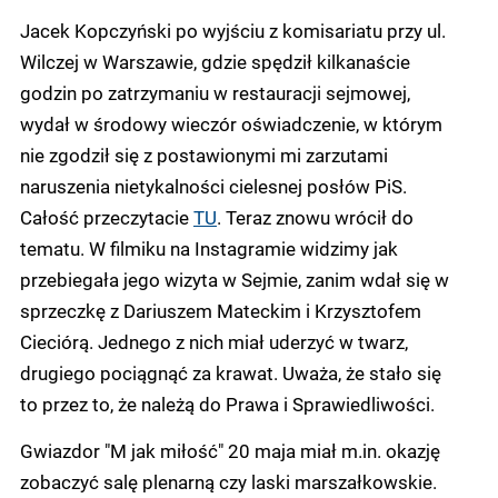
Jacek Kopczyński po wyjściu z komisariatu przy ul.
Wilczej w Warszawie, gdzie spędził kilkanaście
godzin po zatrzymaniu w restauracji sejmowej,
wydał w środowy wieczór oświadczenie, w którym
nie zgodził się z postawionymi mi zarzutami
naruszenia nietykalności cielesnej posłów PiS.
Całość przeczytacie
TU
. Teraz znowu wrócił do
tematu. W filmiku na Instagramie widzimy jak
przebiegała jego wizyta w Sejmie, zanim wdał się w
sprzeczkę z Dariuszem Mateckim i Krzysztofem
Cieciórą. Jednego z nich miał uderzyć w twarz,
drugiego pociągnąć za krawat. Uważa, że stało się
to przez to, że należą do Prawa i Sprawiedliwości.
Gwiazdor "M jak miłość" 20 maja miał m.in. okazję
zobaczyć salę plenarną czy laski marszałkowskie.