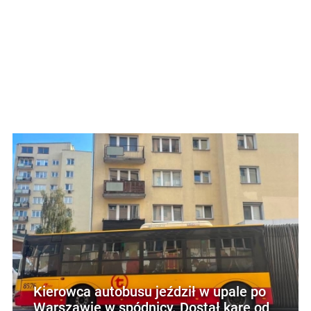
Kierowca autobusu jeździł w upale po
Warszawie w spódnicy. Dostał karę od