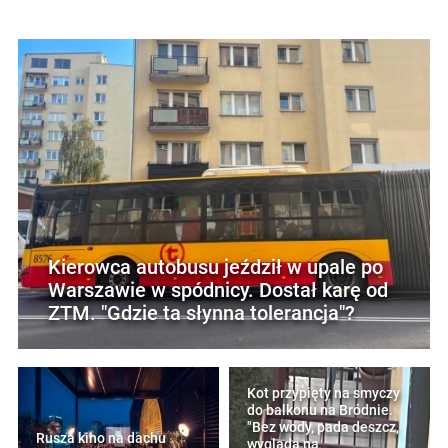
Kierowca autobusu jeździł w upale po
Warszawie w spódnicy. Dostał karę od
ZTM. "Gdzie ta słynna tolerancja"?
Kot przypięty na smyczy
do balkonu na Bródnie.
"Bez wody, pada deszcz,
Rusza kino na dachu
wygląda na