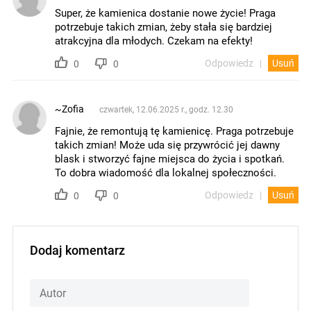
Super, że kamienica dostanie nowe życie! Praga
potrzebuje takich zmian, żeby stała się bardziej
atrakcyjna dla młodych. Czekam na efekty!
Odpowiedz
Usuń
0
0
~Zofia
czwartek, 12.06.2025 r., godz. 12.30
Fajnie, że remontują tę kamienicę. Praga potrzebuje
takich zmian! Może uda się przywrócić jej dawny
blask i stworzyć fajne miejsca do życia i spotkań.
To dobra wiadomość dla lokalnej społeczności.
Odpowiedz
Usuń
0
0
Dodaj komentarz