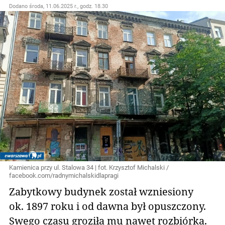
Dodano
środa, 11.06.2025 r., godz. 18.30
Kamienica przy ul. Stalowa 34 | fot. Krzysztof Michalski /
facebook.com/radnymichalskidlapragi
Zabytkowy budynek został wzniesiony
ok. 1897 roku i od dawna był opuszczony.
Swego czasu groziła mu nawet rozbiórka.