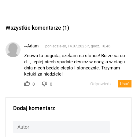
Wszystkie komentarze (1)
~Adam
poniedziałek, 14.07.2025 r., godz. 16.46
Znowu ta pogoda, czekam na slonce! Burze sa do
d..., lepiej niech spadnie deszcz w nocy, a w ciagu
dnia niech bedzie cieplo i slonecznie. Trzymam
kciuki za niedziele!
Odpowiedz
Usuń
0
0
Dodaj komentarz