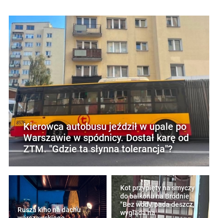
Kierowca autobusu jeździł w upale po
Warszawie w spódnicy. Dostał karę od
ZTM. "Gdzie ta słynna tolerancja"?
Kot przypięty na smyczy
do balkonu na Bródnie.
"Bez wody, pada deszcz,
Rusza kino na dachu
wygląda na
warszawskiego