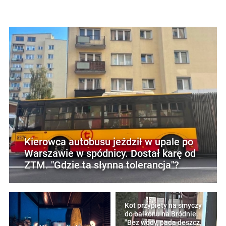
Kierowca autobusu jeździł w upale po
Warszawie w spódnicy. Dostał karę od
ZTM. "Gdzie ta słynna tolerancja"?
Kot przypięty na smyczy
do balkonu na Bródnie.
"Bez wody, pada deszcz,