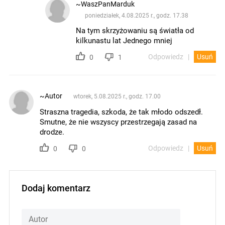
~WaszPanMarduk
poniedziałek, 4.08.2025 r., godz. 17.38
Na tym skrzyżowaniu są światła od
kilkunastu lat Jednego mniej
Odpowiedz
Usuń
0
1
~Autor
wtorek, 5.08.2025 r., godz. 17.00
Straszna tragedia, szkoda, że tak młodo odszedł.
Smutne, że nie wszyscy przestrzegają zasad na
drodze.
Odpowiedz
Usuń
0
0
Dodaj komentarz