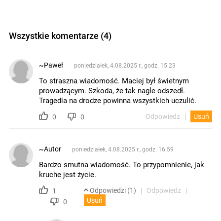
Wszystkie komentarze (4)
~Paweł
poniedziałek, 4.08.2025 r., godz. 15.23
To straszna wiadomość. Maciej był świetnym
prowadzącym. Szkoda, że tak nagle odszedł.
Tragedia na drodze powinna wszystkich uczulić.
Odpowiedz
Usuń
0
0
~Autor
poniedziałek, 4.08.2025 r., godz. 16.59
Bardzo smutna wiadomość. To przypomnienie, jak
kruche jest życie.
Odpowiedzi (1)
Odpowiedz
1
Usuń
0