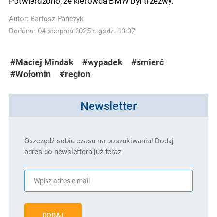
Potwierdzono, że kierowca BMW był trzeźwy.
Autor:
Bartosz Pańczyk
Dodano: 04 sierpnia 2025 r. godz. 13:37
#Maciej Mindak
#wypadek
#śmierć
#Wołomin
#region
Newsletter
Oszczędź sobie czasu na poszukiwania! Dodaj
adres do newslettera już teraz
DODAJ