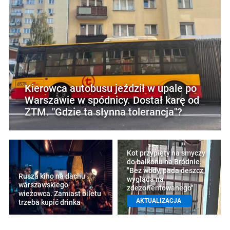
Kierowca autobusu jeździł w upale po
Warszawie w spódnicy. Dostał karę od
ZTM. "Gdzie ta słynna tolerancja"?
Kot przypięty na smyczy
do balkonu na Bródnie.
"Bez wody, pada deszcz,
Rusza kino na dachu
wygląda na
warszawskiego
zdezorientowanego"
wieżowca. Zamiast biletu
AKTUALIZACJA
trzeba kupić drinka