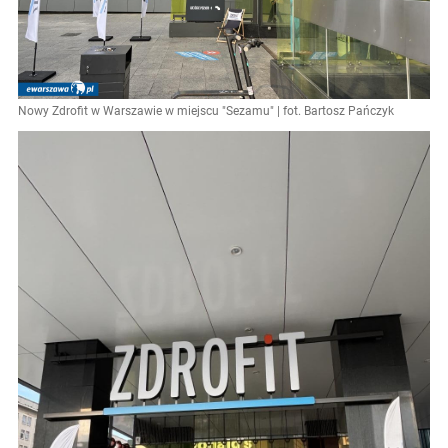
Nowy Zdrofit w Warszawie w miejscu "Sezamu" | fot. Bartosz Pańczyk