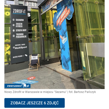
Nowy Zdrofit w Warszawie w miejscu "Sezamu" | fot. Bartosz Pańczyk
ZOBACZ JESZCZE 6 ZDJĘĆ