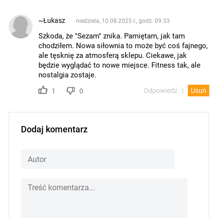
~Łukasz
niedziela, 10.08.2025 r., godz. 09.33
Szkoda, że "Sezam" znika. Pamiętam, jak tam
chodziłem. Nowa siłownia to może być coś fajnego,
ale tęsknię za atmosferą sklepu. Ciekawe, jak
będzie wyglądać to nowe miejsce. Fitness tak, ale
nostalgia zostaje.
Odpowiedz
Usuń
1
0
Dodaj komentarz