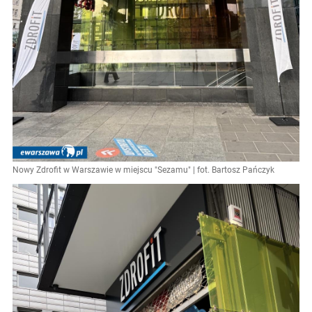
Nowy Zdrofit w Warszawie w miejscu "Sezamu" | fot. Bartosz Pańczyk