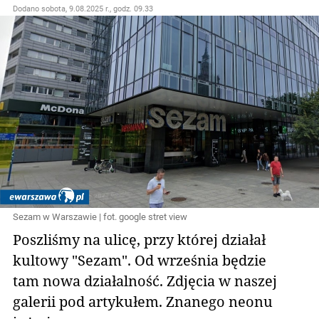
Dodano
sobota, 9.08.2025 r., godz. 09.33
Sezam w Warszawie | fot. google stret view
Poszliśmy na ulicę, przy której działał
kultowy "Sezam". Od września będzie
tam nowa działalność. Zdjęcia w naszej
galerii pod artykułem. Znanego neonu