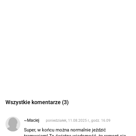
Wszystkie komentarze (3)
~Maciej
poniedziałek, 11.08.2025 r., godz. 16.09
Super, w końcu można normalnie jeździć
tramwajem! To świetna wiadomość, że remont się