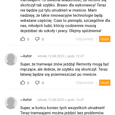
skończył tak szybko. Brawo dla wykonawcy! Teraz
nie będzie już tylu utrudnień w mieście. Mam
nadzieję, że takie innowacyjne technologie będą
wdrażane częściej. Czas to pieniądz, szczególnie dla
nas, młodych ludzi, którzy codziennie muszą
dojeżdżać do szkoły i pracy. Olejmy spóźnienia!
Odpowiedz
Usuń
0
0
~Autor
wtorek, 12.08.2025 r., godz. 12.47
Super, że tramwaje znów jeżdżą! Remonty mogą być
męczące, ale dobrze, że szybko się skończył. Teraz
łatwiej będzie się przemieszczać po mieście.
Odpowiedz
Usuń
0
0
~Autor
wtorek, 12.08.2025 r., godz. 14.47
Super, w końcu koniec tych wszystkich utrudnień!
Teraz tramwajami można jeździć bez problemów.