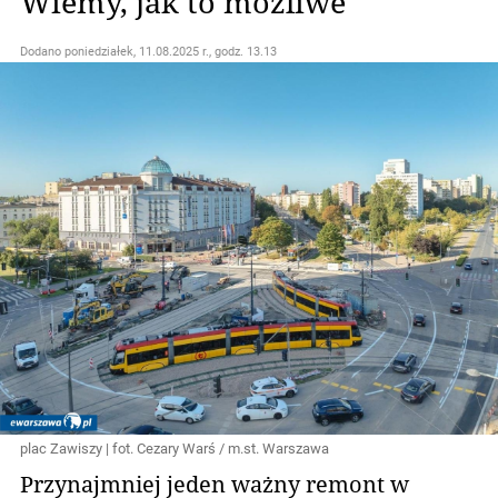
Wiemy, jak to możliwe
Dodano
poniedziałek, 11.08.2025 r., godz. 13.13
plac Zawiszy | fot. Cezary Warś / m.st. Warszawa
Przynajmniej jeden ważny remont w