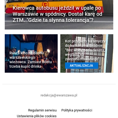
Kierowca autobusu jeździł w upale po
Warszawie w spódnicy. Dostał karę od
ZTM. "Gdzie ta słynna tolerancja"?
Kot przypięty na smyczy
do balkonu na Bródnie.
"Bez wody, pada deszcz,
Rusza kino na dachu
wygląda na
warszawskiego
zdezorientowanego"
wieżowca. Zamiast biletu
AKTUALIZACJA
trzeba kupić drinka
redakcja@ewarszawa.pl
Regulamin serwisu
Polityka prywatności
Ustawienia plików cookies