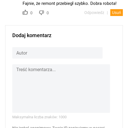
Fajnie, że remont przebiegł szybko. Dobra robota!
Odpowiedz
Usuń
0
0
Dodaj komentarz
Maksymalna liczba znaków: 1000
Nie jesteś anonimowy, Twoje IP zapisujemy w naszej