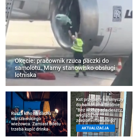
Okęcie: pracownik rzuca paczki do
samolotu. Mamy stanowisko obsługi
lotniska
Kot przypięty na smyczy
do balkonu na Bródnie.
"Bez wody, pada deszcz,
Rusza kino na dachu
wygląda na
warszawskiego
zdezorientowanego"
wieżowca. Zamiast biletu
AKTUALIZACJA
trzeba kupić drinka