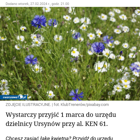
Dodano
wtorek, 27.02.2024 r., godz. 21.00
ZDJĘCIE ILUSTRACYJNE. | fot. KlubTrenerów/pixabay.com
Wystarczy przyjść 1 marca do urzędu
dzielnicy Ursynów przy al. KEN 61.
Chcesz zasiać łąkę kwietną? Przyjdź do urzędu