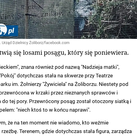
t. Urząd Dzielnicy Żoliborz/facebook.com
ią się losami posągu, który się poniewiera.
ieckiem", znana również pod nazwą "Nadzieja matki",
"Pokój" dotychczas stała na skwerze przy Teatrze
rku im. Żołnierzy "Żywiciela" na Żoliborzu. Niestety pod
 przewrócona w krzaki przez nieznanych sprawców i
 do tej pory. Przewrócony posąg został otoczony siatką i
pelem: "niech ktoś to w końcu naprawi".
ym, że na ten moment nie wiadomo, kto weźmie
rzeźbę. Terenem, gdzie dotychczas stała figura, zarządza