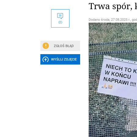
Trwa spór, 
Dodano
środa, 27.08.2025 r., go
(2)
ZGŁOŚ BŁĄD
WYŚLIJ ZDJĘCIE