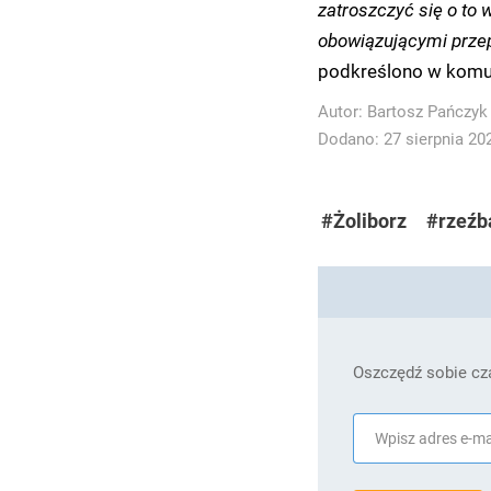
zatroszczyć się o to
obowiązującymi przep
podkreślono w komun
Autor:
Bartosz Pańczyk
Dodano: 27 sierpnia 202
#Żoliborz
#rzeźb
Oszczędź sobie cza