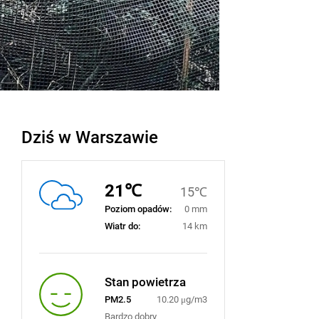
Dziś w Warszawie
21℃
15℃
Poziom opadów:
0 mm
Wiatr do:
14 km
Stan powietrza
PM2.5
10.20 μg/m3
Bardzo dobry