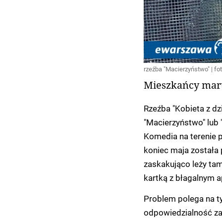
rzeźba "Macierzyństwo" | fo
Mieszkańcy martw
Rzeźba "Kobieta z dz
"Macierzyństwo" lub 
Komedia na terenie pa
koniec maja została
zaskakująco leży tam
kartką z błagalnym a
Problem polega na t
odpowiedzialność za 