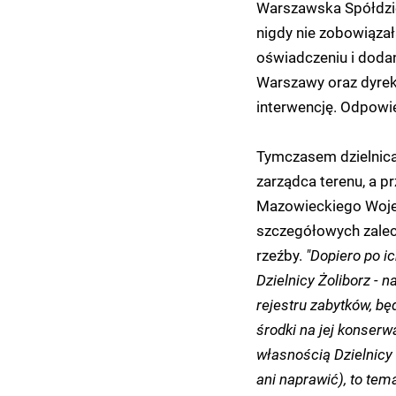
Warszawska Spółdziel
nigdy nie zobowiązał
oświadczeniu i dodan
Warszawy oraz dyrek
interwencję. Odpowie
Tymczasem dzielnica
zarządca terenu, a pr
Mazowieckiego Woje
szczegółowych zalec
rzeźby.
"Dopiero po i
Dzielnicy Żoliborz -
rejestru zabytków, b
środki na jej konserw
własnością Dzielnicy 
ani naprawić), to tema