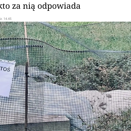
kto za nią odpowiada
dz. 14.45