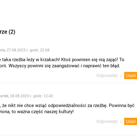
ze (2)
oda, 27.08.2025 r., godz. 22.08
e taka rzeźba leży w krzakach! Ktoś powinien się nią zająć! To
orii. Wszyscy powinni się zaangażować i naprawić ten błąd.
Odpowiedz
Usuń
artek, 28.08.2025 r., godz. 12.43
, że nikt nie chce wziąć odpowiedzialności za rzeźbę. Powinna być
ona, to ważna część naszej kultury!
Odpowiedz
Usuń