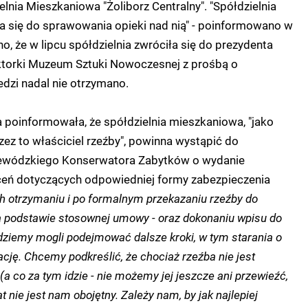
nia Mieszkaniowa "Żoliborz Centralny". "Spółdzielnia
a się do sprawowania opieki nad nią" - poinformowano w
o, że w lipcu spółdzielnia zwróciła się do prezydenta
torki Muzeum Sztuki Nowoczesnej z prośbą o
dzi nadal nie otrzymano.
 poinformowała, że spółdzielnia mieszkaniowa, "jako
zez to właściciel rzeźby", powinna wystąpić do
wódzkiego Konserwatora Zabytków o wydanie
eń dotyczących odpowiedniej formy zabezpieczenia
ch otrzymaniu i po formalnym przekazaniu rzeźby do
 na podstawie stosownej umowy - oraz dokonaniu wpisu do
ędziemy mogli podejmować dalsze kroki, w tym starania o
ację. Chcemy podkreślić, że chociaż rzeźba nie jest
(a co za tym idzie - nie możemy jej jeszcze ani przewieźć,
t nie jest nam obojętny. Zależy nam, by jak najlepiej