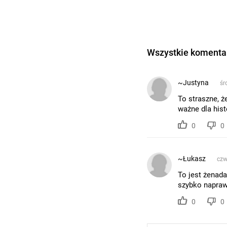
Wszystkie komentar
~Justyna
śr
To straszne, ż
ważne dla hist
0
0
~Łukasz
czw
To jest żenada
szybko naprawi
0
0