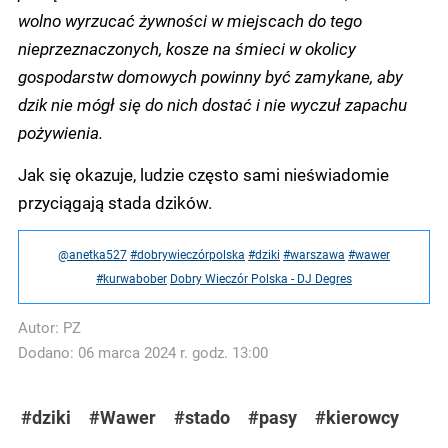
wolno wyrzucać żywności w miejscach do tego
nieprzeznaczonych, kosze na śmieci w okolicy
gospodarstw domowych powinny być zamykane, aby
dzik nie mógł się do nich dostać i nie wyczuł zapachu
pożywienia.
Jak się okazuje, ludzie często sami nieświadomie
przyciągają stada dzików.
@anetka527
#dobrywieczórpolska
#dziki
#warszawa
#wawer
#kurwabober
Dobry Wieczór Polska - DJ Degres
Autor:
PZ
Dodano: 06 marca 2024 r. godz. 13:00
#dziki
#Wawer
#stado
#pasy
#kierowcy