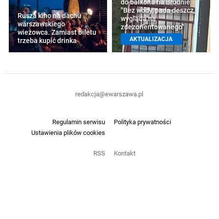
do balkonu na Bródnie.
"Bez wody, pada deszcz,
Rusza kino na dachu
wygląda na
warszawskiego
zdezorientowanego"
wieżowca. Zamiast biletu
AKTUALIZACJA
trzeba kupić drinka
redakcja@ewarszawa.pl
Regulamin serwisu
Polityka prywatności
Ustawienia plików cookies
RSS
Kontakt