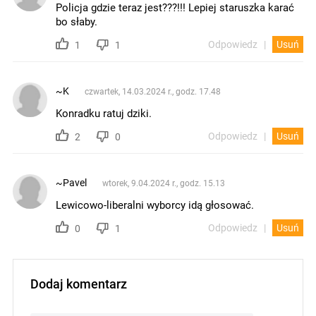
Policja gdzie teraz jest???!!! Lepiej staruszka karać
bo słaby.
Odpowiedz
Usuń
1
1
~K
czwartek, 14.03.2024 r., godz. 17.48
Konradku ratuj dziki.
Odpowiedz
Usuń
2
0
~Pavel
wtorek, 9.04.2024 r., godz. 15.13
Lewicowo-liberalni wyborcy idą głosować.
Odpowiedz
Usuń
0
1
Dodaj komentarz