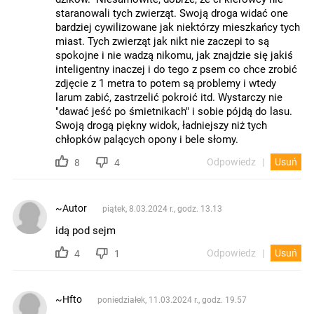
staranowali tych zwierząt. Swoją droga widać one
bardziej cywilizowane jak niektórzy mieszkańcy tych
miast. Tych zwierząt jak nikt nie zaczepi to są
spokojne i nie wadzą nikomu, jak znajdzie się jakiś
inteligentny inaczej i do tego z psem co chce zrobić
zdjęcie z 1 metra to potem są problemy i wtedy
larum zabić, zastrzelić pokroić itd. Wystarczy nie
"dawać jeść po śmietnikach" i sobie pójdą do lasu.
Swoją drogą piękny widok, ładniejszy niż tych
chłopków palących opony i bele słomy.
Odpowiedz
Usuń
8
4
~Autor
piątek, 8.03.2024 r., godz. 13.13
idą pod sejm
Odpowiedz
Usuń
4
1
~Hfto
poniedziałek, 11.03.2024 r., godz. 19.57