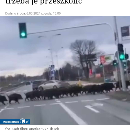
trzeba je przeszkolić"
Dodano
środa, 6.03.2024 r., godz. 13.00
fot. Kadr filmu anetka527/TikTok