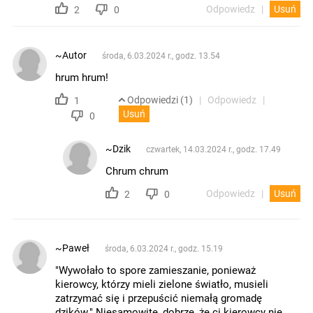
Odpowiedz
Usuń
2
0
~Autor
środa, 6.03.2024 r., godz. 13.54
hrum hrum!
Odpowiedzi (1)
Odpowiedz
1
Usuń
0
~Dzik
czwartek, 14.03.2024 r., godz. 17.49
Chrum chrum
Odpowiedz
Usuń
2
0
~Paweł
środa, 6.03.2024 r., godz. 15.19
"Wywołało to spore zamieszanie, ponieważ
kierowcy, którzy mieli zielone światło, musieli
zatrzymać się i przepuścić niemałą gromadę
dzików." Niesamowite, dobrze, że ci kierowcy nie