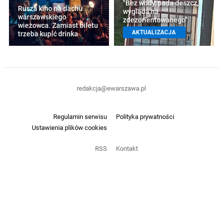
"Bez wody, pada deszcz,
Rusza kino na dachu
wygląda na
warszawskiego
zdezorientowanego"
wieżowca. Zamiast biletu
AKTUALIZACJA
trzeba kupić drinka
redakcja@ewarszawa.pl
Regulamin serwisu
Polityka prywatności
Ustawienia plików cookies
RSS
Kontakt