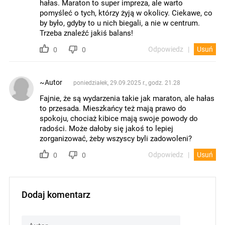
hałas. Maraton to super impreza, ale warto
pomyśleć o tych, którzy żyją w okolicy. Ciekawe, co
by było, gdyby to u nich biegali, a nie w centrum.
Trzeba znaleźć jakiś balans!
Odpowiedz
Usuń
0
0
~Autor
poniedziałek, 29.09.2025 r., godz. 21.28
Fajnie, że są wydarzenia takie jak maraton, ale hałas
to przesada. Mieszkańcy też mają prawo do
spokoju, chociaż kibice mają swoje powody do
radości. Może dałoby się jakoś to lepiej
zorganizować, żeby wszyscy byli zadowoleni?
Odpowiedz
Usuń
0
0
Dodaj komentarz