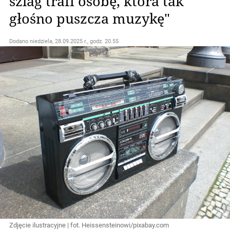
szlag trafi osobę, która tak
głośno puszcza muzykę"
Dodano
niedziela, 28.09.2025 r., godz. 20.55
Zdjęcie ilustracyjne | fot. Heissensteinowi/pixabay.com