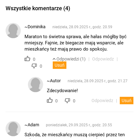
Wszystkie komentarze (4)
~Dominika
niedziela, 28.09.2025 r., godz. 20.59
Maraton to świetna sprawa, ale hałas mógłby być
mniejszy. Fajnie, że biegacze mają wsparcie, ale
mieszkańcy też mają prawo do spokoju.
Odpowiedzi (1)
Odpowiedz
0
Usuń
0
~Autor
niedziela, 28.09.2025 r., godz. 21.27
Zdecydowanie!
Odpowiedz
Usuń
0
0
~Adam
poniedziałek, 29.09.2025 r., godz. 20.55
Szkoda, że mieszkańcy muszą cierpieć przez ten