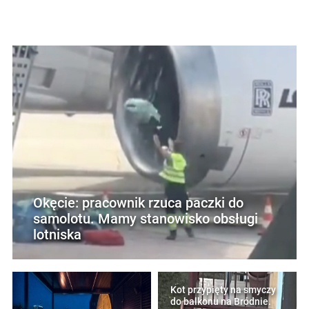
Okęcie: pracownik rzuca paczki do
samolotu. Mamy stanowisko obsługi
lotniska
Kot przypięty na smyczy
do balkonu na Bródnie.