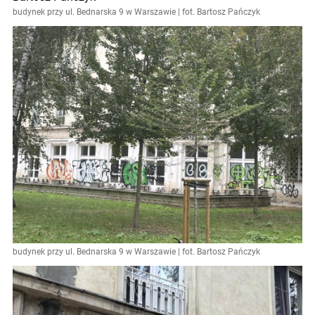
budynek przy ul. Bednarska 9 w Warszawie | fot. Bartosz Pańczyk
budynek przy ul. Bednarska 9 w Warszawie | fot. Bartosz Pańczyk