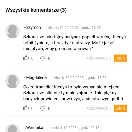
Wszystkie komentarze (3)
~Szymon
wtorek, 30.09.2025 r., godz. 16.55
Szkoda, że taki fajny budynek popadł w ruinę. Kiedyś
tętnił życiem, a teraz tylko straszy. Może jakaś
inicjatywa, żeby go odrestaurować?
Odpowiedz
Usuń
0
0
~Magdalena
wtorek, 30.09.2025 r., godz. 18.53
Co za tragedia! Kiedyś to było wspaniałe miejsce.
Szkoda, że nikt się tym nie zajmuje. Taki piękny
budynek powinien znów ożyć, a nie straszyć graffiti.
Odpowiedz
Usuń
0
0
~Weronika
środa, 1.10.2025 r., godz. 08.15