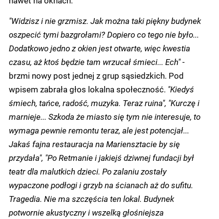
nawet na oknach.
"Widzisz i nie grzmisz. Jak można taki piękny budynek
oszpecić tymi bazgrołami? Dopiero co tego nie było...
Dodatkowo jedno z okien jest otwarte, więc kwestia
czasu, aż ktoś będzie tam wrzucał śmieci... Ech"
-
brzmi nowy post jednej z grup sąsiedzkich. Pod
wpisem zabrała głos lokalna społeczność.
"Kiedyś
śmiech, tańce, radość, muzyka. Teraz ruina", "Kurczę i
marnieje... Szkoda że miasto się tym nie interesuje, to
wymaga pewnie remontu teraz, ale jest potencjał...
Jakaś fajna restauracja na Mariensztacie by się
przydała", "Po Retmanie i jakiejś dziwnej fundacji był
teatr dla malutkich dzieci. Po zalaniu zostały
wypaczone podłogi i grzyb na ścianach aż do sufitu.
Tragedia. Nie ma szczęścia ten lokal. Budynek
potwornie akustyczny i wszelką głośniejsza