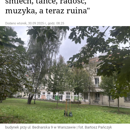
śmiech, tańce, radość,
muzyka, a teraz ruina"
Dodano
wtorek, 30.09.2025 r., godz. 08.25
budynek przy ul. Bednarska 9 w Warszawie | fot. Bartosz Pańczyk