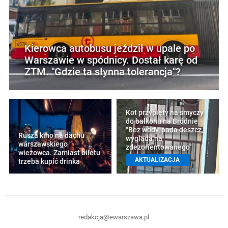
Kierowca autobusu jeździł w upale po
Warszawie w spódnicy. Dostał karę od
ZTM. "Gdzie ta słynna tolerancja"?
Kot przypięty na smyczy
do balkonu na Bródnie.
"Bez wody, pada deszcz,
Rusza kino na dachu
wygląda na
warszawskiego
zdezorientowanego"
wieżowca. Zamiast biletu
AKTUALIZACJA
trzeba kupić drinka
redakcja@ewarszawa.pl