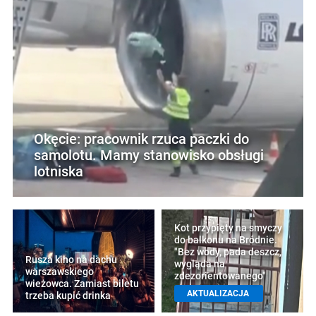
Okęcie: pracownik rzuca paczki do
samolotu. Mamy stanowisko obsługi
lotniska
Kot przypięty na smyczy
do balkonu na Bródnie.
"Bez wody, pada deszcz,
Rusza kino na dachu
wygląda na
warszawskiego
zdezorientowanego"
wieżowca. Zamiast biletu
AKTUALIZACJA
trzeba kupić drinka