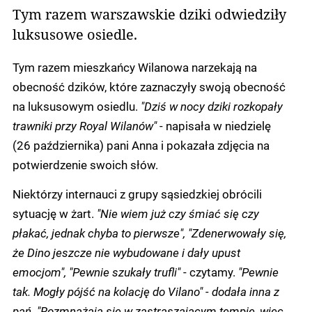
Tym razem warszawskie dziki odwiedziły
luksusowe osiedle.
Tym razem mieszkańcy Wilanowa narzekają na
obecność dzików, które zaznaczyły swoją obecność
na luksusowym osiedlu.
"Dziś w nocy dziki rozkopały
trawniki przy Royal Wilanów"
- napisała w niedzielę
(26 października) pani Anna i pokazała zdjęcia na
potwierdzenie swoich słów.
Niektórzy internauci z grupy sąsiedzkiej obrócili
sytuację w żart.
"Nie wiem już czy śmiać się czy
płakać, jednak chyba to pierwsze", "Zdenerwowały się,
że Dino jeszcze nie wybudowane i dały upust
emocjom", "Pewnie szukały trufli"
- czytamy.
"Pewnie
tak. Mogły pójść na kolację do Vilano" - dodała inna z
pań. "Rozmnażają się w zastraszającym tempie, wiec