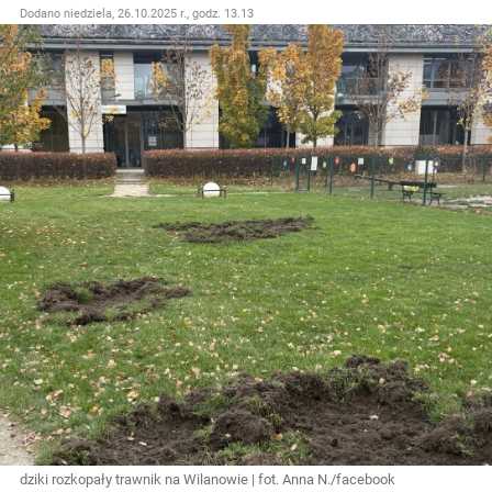
Dodano
niedziela, 26.10.2025 r., godz. 13.13
dziki rozkopały trawnik na Wilanowie | fot. Anna N./facebook