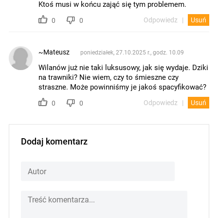
Ktoś musi w końcu zająć się tym problemem.
Odpowiedz
Usuń
0
0
~Mateusz
poniedziałek, 27.10.2025 r., godz. 10.09
Wilanów już nie taki luksusowy, jak się wydaje. Dziki
na trawniki? Nie wiem, czy to śmieszne czy
straszne. Może powinniśmy je jakoś spacyfikować?
Odpowiedz
Usuń
0
0
Dodaj komentarz