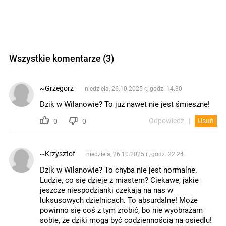
Wszystkie komentarze (3)
~Grzegorz
niedziela, 26.10.2025 r., godz. 14.30
Dzik w Wilanowie? To już nawet nie jest śmieszne!
Odpowiedz
Usuń
0
0
~Krzysztof
niedziela, 26.10.2025 r., godz. 22.24
Dzik w Wilanowie? To chyba nie jest normalne.
Ludzie, co się dzieje z miastem? Ciekawe, jakie
jeszcze niespodzianki czekają na nas w
luksusowych dzielnicach. To absurdalne! Może
powinno się coś z tym zrobić, bo nie wyobrażam
sobie, że dziki mogą być codziennością na osiedlu!