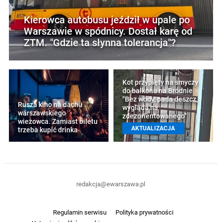
Kierowca autobusu jeździł w upale po
Warszawie w spódnicy. Dostał karę od
ZTM. "Gdzie ta słynna tolerancja"?
Kot przypięty na smyczy
do balkonu na Bródnie.
"Bez wody, pada deszcz,
Rusza kino na dachu
wygląda na
warszawskiego
zdezorientowanego"
wieżowca. Zamiast biletu
AKTUALIZACJA
trzeba kupić drinka
redakcja@ewarszawa.pl
Regulamin serwisu
Polityka prywatności