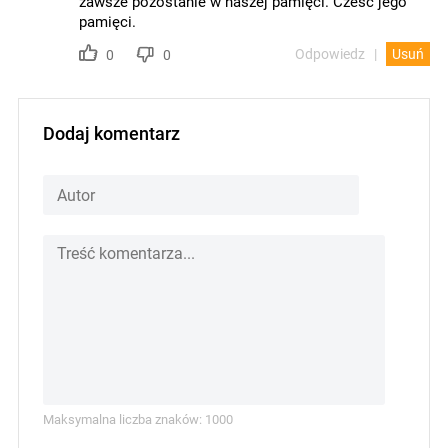
zawsze pozostanie w naszej pamięci. Cześć jego
pamięci.
Odpowiedz
Usuń
0
0
Dodaj komentarz
Maksymalna liczba znaków: 1000