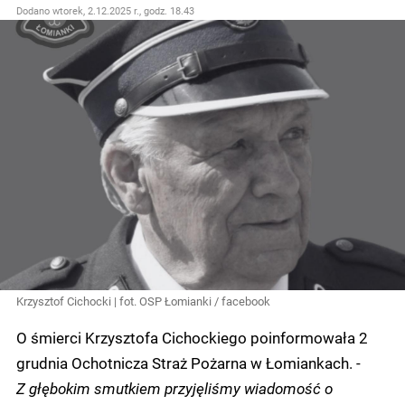
Dodano
wtorek, 2.12.2025 r., godz. 18.43
Krzysztof Cichocki | fot. OSP Łomianki / facebook
O śmierci Krzysztofa Cichockiego poinformowała 2
grudnia Ochotnicza Straż Pożarna w Łomiankach. -
Z głębokim smutkiem przyjęliśmy wiadomość o