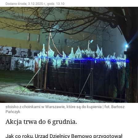
Dodano
środa, 3.12.2025 r., godz. 13.10
stoisko z choinkami w Warszawie, które są do kupienia | fot. Bartosz
Pańczyk
Akcja trwa do 6 grudnia.
Jak co roku, Urząd Dzielnicy Bemowo przygotował