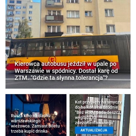
Kierowca autobusu jeździł w upale po
Warszawie w spódnicy. Dostał karę od
ZTM. "Gdzie ta słynna tolerancja"?
Kot przypięty na smyczy
do balkonu na Bródnie.
"Bez wody, pada deszcz,
Rusza kino na dachu
wygląda na
warszawskiego
zdezorientowanego"
wieżowca. Zamiast biletu
AKTUALIZACJA
trzeba kupić drinka