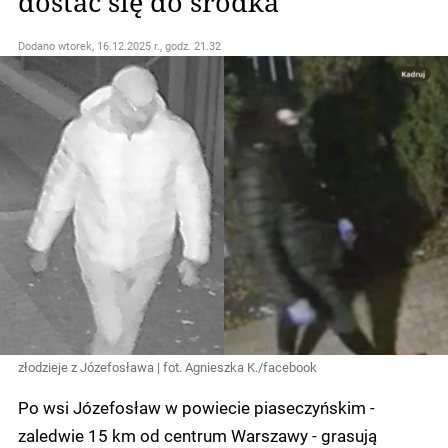
dostać się do środka"
Dodano
wtorek, 16.12.2025 r., godz. 21.32
złodzieje z Józefosława | fot. Agnieszka K./facebook
Po wsi Józefosław w powiecie piaseczyńskim -
zaledwie 15 km od centrum Warszawy - grasują