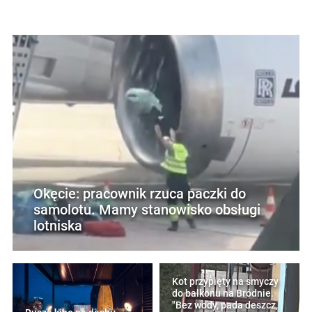
Okęcie: pracownik rzuca paczki do
samolotu. Mamy stanowisko obsługi
lotniska
Kot przypięty na smyczy
do balkonu na Bródnie.
"Bez wody, pada deszcz,