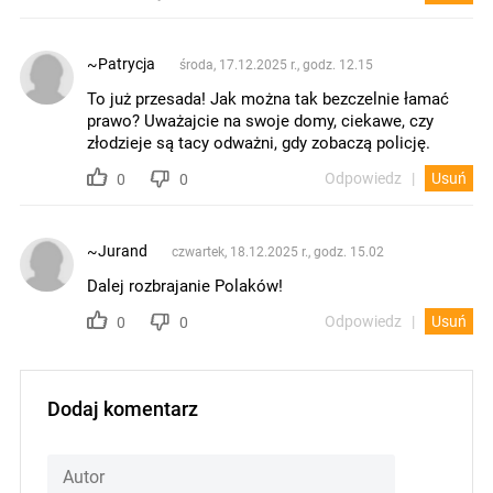
~Patrycja
środa, 17.12.2025 r., godz. 12.15
To już przesada! Jak można tak bezczelnie łamać
prawo? Uważajcie na swoje domy, ciekawe, czy
złodzieje są tacy odważni, gdy zobaczą policję.
Odpowiedz
Usuń
0
0
~Jurand
czwartek, 18.12.2025 r., godz. 15.02
Dalej rozbrajanie Polaków!
Odpowiedz
Usuń
0
0
Dodaj komentarz