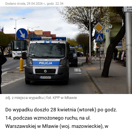
Dodano
środa, 29.04.2026 r., godz. 22.34
zdj. z miejsca wypadku | fot. KPP w Mławie
Do wypadku doszło 28 kwietnia (wtorek) po godz.
14, podczas wzmożonego ruchu, na ul.
Warszawskiej w Mławie (woj. mazowieckie), w