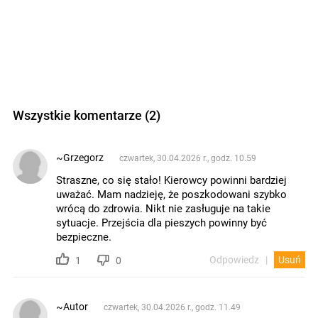
Wszystkie komentarze (2)
~Grzegorz
czwartek, 30.04.2026 r., godz. 10.59
Straszne, co się stało! Kierowcy powinni bardziej
uważać. Mam nadzieję, że poszkodowani szybko
wrócą do zdrowia. Nikt nie zasługuje na takie
sytuacje. Przejścia dla pieszych powinny być
bezpieczne.
Odpowiedz
Usuń
1
0
~Autor
czwartek, 30.04.2026 r., godz. 11.49