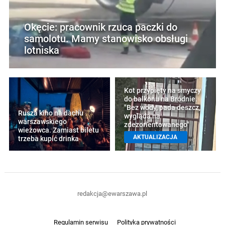
Okęcie: pracownik rzuca paczki do
samolotu. Mamy stanowisko obsługi
lotniska
Kot przypięty na smyczy
do balkonu na Bródnie.
"Bez wody, pada deszcz,
Rusza kino na dachu
wygląda na
warszawskiego
zdezorientowanego"
wieżowca. Zamiast biletu
AKTUALIZACJA
trzeba kupić drinka
redakcja@ewarszawa.pl
Regulamin serwisu
Polityka prywatności