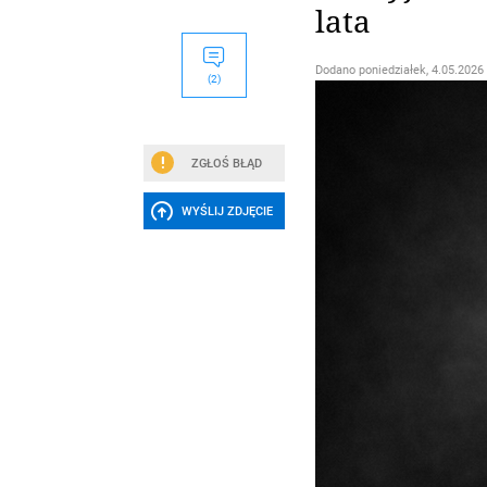
lata
Dodano
poniedziałek, 4.05.2026 
(2)
ZGŁOŚ BŁĄD
WYŚLIJ ZDJĘCIE