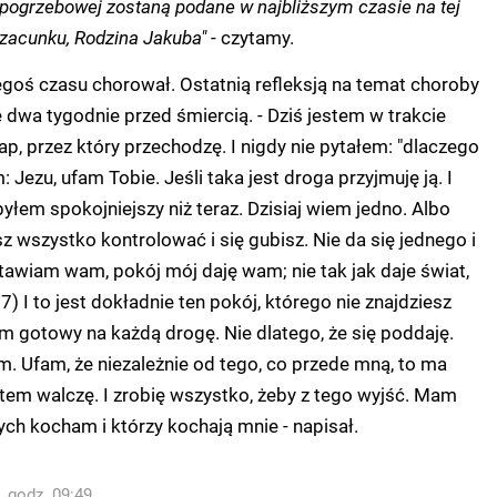
pogrzebowej zostaną podane w najbliższym czasie na tej
szacunku, Rodzina Jakuba"
- czytamy.
goś czasu chorował. Ostatnią refleksją na temat choroby
e dwa tygodnie przed śmiercią. - Dziś jestem w trakcie
tap, przez który przechodzę. I nigdy nie pytałem: "dlaczego
Jezu, ufam Tobie. Jeśli taka jest droga przyjmuję ją. I
yłem spokojniejszy niż teraz. Dzisiaj wiem jedno. Albo
sz wszystko kontrolować i się gubisz. Nie da się jednego i
tawiam wam, pokój mój daję wam; nie tak jak daje świat,
7) I to jest dokładnie ten pokój, którego nie znajdziesz
tem gotowy na każdą drogę. Nie dlatego, że się poddaję.
am. Ufam, że niezależnie od tego, co przede mną, to ma
stem walczę. I zrobię wszystko, żeby z tego wyjść. Mam
rych kocham i którzy kochają mnie - napisał.
. godz. 09:49