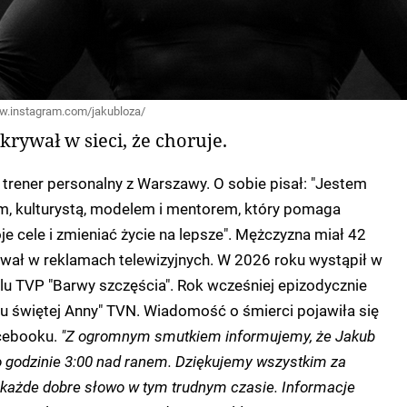
www.instagram.com/jakubloza/
rywał w sieci, że choruje.
- trener personalny z Warszawy. O sobie pisał: "Jestem
, kulturystą, modelem i mentorem, który pomaga
e cele i zmieniać życie na lepsze". Mężczyzna miał 42
ował w reklamach telewizyjnych. W 2026 roku wystąpił w
alu TVP "Barwy szczęścia". Rok wcześniej epizodycznie
alu świętej Anny" TVN. Wiadomość o śmierci pojawiła się
acebooku.
"Z ogromnym smutkiem informujemy, że Jakub
o godzinie 3:00 nad ranem. Dziękujemy wszystkim za
 każde dobre słowo w tym trudnym czasie. Informacje