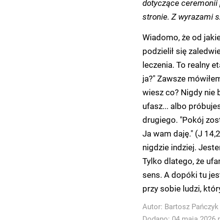
dotyczące ceremonii 
stronie. Z wyrazami 
Wiadomo, że od jakie
podzielił się zaledwi
leczenia. To realny e
ja?" Zawsze mówiłem: 
wiesz co? Nigdy nie b
ufasz... albo próbuje
drugiego. "Pokój zos
Ja wam daję." (J 14,2
nigdzie indziej. Jes
Tylko dlatego, że uf
sens. A dopóki tu je
przy sobie ludzi, któ
Autor:
Bartosz Pańczyk
Dodano: 04 maja 2026 r