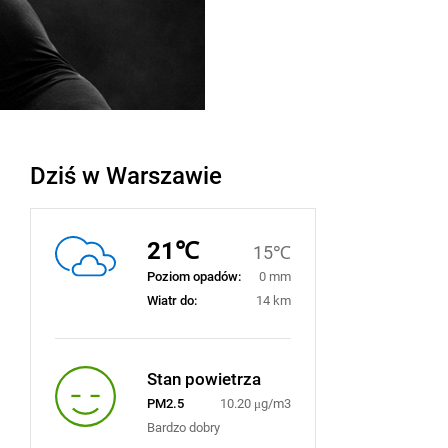
Dziś w Warszawie
21℃
15℃
Poziom opadów:
0 mm
Wiatr do:
14 km
Stan powietrza
PM2.5
10.20 μg/m3
Bardzo dobry