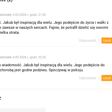
edziałek, 4.05.2026 r., godz. 21.02
. Jakub był inspiracją dla wielu. Jego podejście do życia i walki z
 zawsze w naszych sercach. Fajnie, że potrafił dzielić się swoimi
elka strata.
Odpowiedz
Usuń
edziałek, 4.05.2026 r., godz. 22.02
 wiadomość. Jakub był inspiracją dla wielu. Jego podejście do
z chorobą jest godne podziwu. Spoczywaj w pokoju.
Odpowiedz
Usuń
z