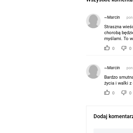
~Marcin
poni
Straszna wieść
chorobą będzie
myślami. To wi
0
0
~Marcin
poni
Bardzo smutna
życia i walki 
0
0
Dodaj komentar