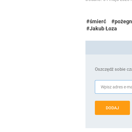
#śmierć
#pożegn
#Jakub Łoza
Oszczędź sobie cza
DODAJ