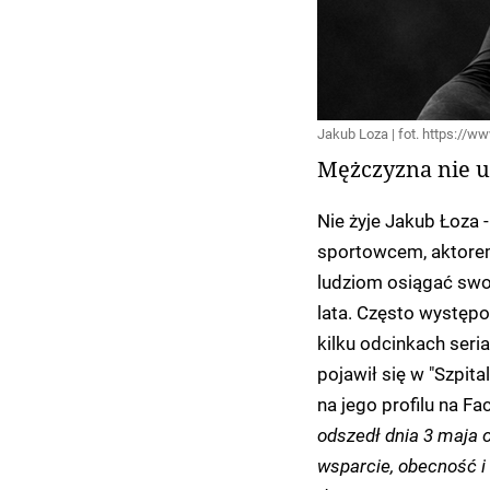
Jakub Loza | fot. https://
Mężczyzna nie uk
Nie żyje Jakub Łoza 
sportowcem, aktorem
ludziom osiągać swoj
lata. Często występ
kilku odcinkach seri
pojawił się w "Szpit
na jego profilu na F
odszedł dnia 3 maja 
wsparcie, obecność i