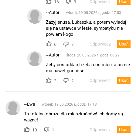
Odpowiedz
Usuń
16
3
~Autor
wtorek, 19.05.2026 r., godz. 17.53
Zażyj snusa, Łukaszku, a potem wyładuj
się na ustawce w lesie, sympatyku nie
powiem kogo.
Odpowiedz
Usuń
6
7
~Autor
środa, 20.05.2026 r., godz. 08.29
Zeby cos oddac trzeba cos miec, a on nie
ma nawet godnosci.
Odpowiedz
Usuń
2
2
~Ewa
wtorek, 19.05.2026 r., godz. 17.13
To totalna obraza dla mieszkańców! Ich domy są
ważne!
Odpowiedz
Usuń
10
1