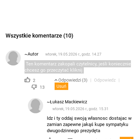
Wszystkie komentarze (10)
~Autor
wtorek, 19.05.2026 r., godz. 14.27
Ten komentarz zakopali czytelnicy, jeśli koniecznie
chcesz go przeczytać kliknij
Odpowiedzi (3)
Odpowiedz
2
Usuń
13
~Łukasz Mackiewicz
wtorek, 19.05.2026 r., godz. 15.31
Idz i ty oddaj swoją własnosc dostajac w
zamian zapewne jakąś kupe sympatyku
dwugodzinnego prezydęta