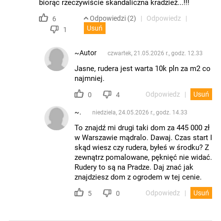
biorąc rzeczywiście skandaliczna kradzież...!!!
Odpowiedzi (2)
Odpowiedz
6
Usuń
1
~Autor
czwartek, 21.05.2026 r., godz. 12.33
Jasne, rudera jest warta 10k pln za m2 co
najmniej.
Odpowiedz
Usuń
0
4
~.
niedziela, 24.05.2026 r., godz. 14.33
To znajdź mi drugi taki dom za 445 000 zł
w Warszawie mądralo. Dawaj. Czas start I
skąd wiesz czy rudera, byłeś w środku? Z
zewnątrz pomalowane, pęknięć nie widać.
Rudery to są na Pradze. Daj znać jak
znajdziesz dom z ogrodem w tej cenie.
Odpowiedz
Usuń
5
0