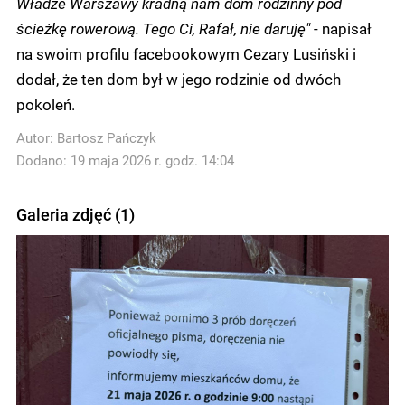
Władze Warszawy kradną nam dom rodzinny pod
ścieżkę rowerową. Tego Ci, Rafał, nie daruję"
- napisał
na swoim profilu facebookowym Cezary Lusiński i
dodał, że ten dom był w jego rodzinie od dwóch
pokoleń.
Autor:
Bartosz Pańczyk
Dodano: 19 maja 2026 r. godz. 14:04
Galeria zdjęć (1)