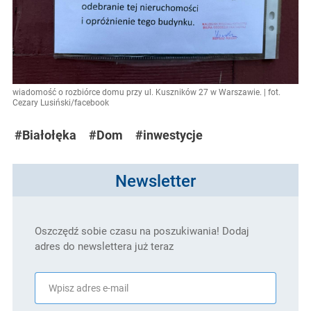
wiadomość o rozbiórce domu przy ul. Kuszników 27 w Warszawie. | fot.
Cezary Lusiński/facebook
#Białołęka
#Dom
#inwestycje
Newsletter
Oszczędź sobie czasu na poszukiwania! Dodaj
adres do newslettera już teraz