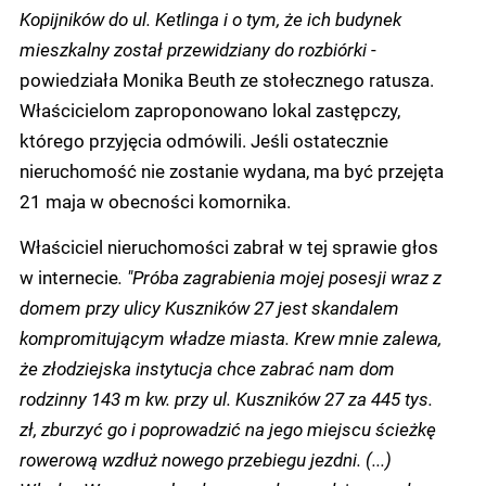
Kopijników do ul. Ketlinga i o tym, że ich budynek
mieszkalny został przewidziany do rozbiórki
-
powiedziała Monika Beuth ze stołecznego ratusza.
Właścicielom zaproponowano lokal zastępczy,
którego przyjęcia odmówili. Jeśli ostatecznie
nieruchomość nie zostanie wydana, ma być przejęta
21 maja w obecności komornika.
Właściciel nieruchomości zabrał w tej sprawie głos
w internecie
. "Próba zagrabienia mojej posesji wraz z
domem przy ulicy Kuszników 27 jest skandalem
kompromitującym władze miasta. Krew mnie zalewa,
że złodziejska instytucja chce zabrać nam dom
rodzinny 143 m kw. przy ul. Kuszników 27 za 445 tys.
zł, zburzyć go i poprowadzić na jego miejscu ścieżkę
rowerową wzdłuż nowego przebiegu jezdni. (...)