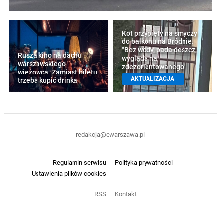
Kot przypięty na smyczy
do balkonu na Bródnie.
"Bez wody, pada deszcz,
Rusza kino na dachu
wygląda na
warszawskiego
zdezorientowanego"
wieżowca. Zamiast biletu
AKTUALIZACJA
trzeba kupić drinka
redakcja@ewarszawa.pl
Regulamin serwisu
Polityka prywatności
Ustawienia plików cookies
RSS
Kontakt