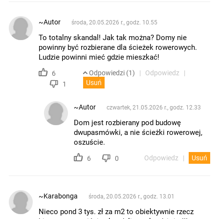
~Autor
środa, 20.05.2026 r., godz. 10.55
To totalny skandal! Jak tak można? Domy nie
powinny być rozbierane dla ścieżek rowerowych.
Ludzie powinni mieć gdzie mieszkać!
Odpowiedzi (1)
Odpowiedz
6
Usuń
1
~Autor
czwartek, 21.05.2026 r., godz. 12.33
Dom jest rozbierany pod budowę
dwupasmówki, a nie ścieżki rowerowej,
oszuście.
Odpowiedz
Usuń
6
0
~Karabonga
środa, 20.05.2026 r., godz. 13.01
Nieco pond 3 tys. zł za m2 to obiektywnie rzecz