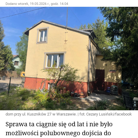
Dodano
wtorek, 19.05.2026 r., godz. 14.04
dom przy ul. Kuszników 27 w Warszawie. | fot. Cezary Lusiński/facebook
Sprawa ta ciągnie się od lat i nie było
możliwości polubownego dojścia do