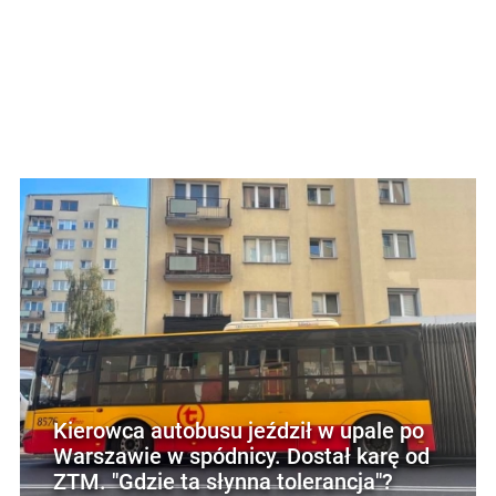
Kierowca autobusu jeździł w upale po
Warszawie w spódnicy. Dostał karę od
ZTM. "Gdzie ta słynna tolerancja"?