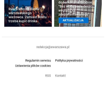
do balkonu na Bródnie.
"Bez wody, pada deszcz,
Rusza kino na dachu
wygląda na
warszawskiego
zdezorientowanego"
wieżowca. Zamiast biletu
AKTUALIZACJA
trzeba kupić drinka
redakcja@ewarszawa.pl
Regulamin serwisu
Polityka prywatności
Ustawienia plików cookies
RSS
Kontakt