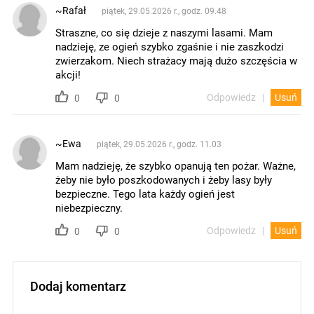
~Rafał
piątek, 29.05.2026 r., godz. 09.48
Straszne, co się dzieje z naszymi lasami. Mam
nadzieję, ze ogień szybko zgaśnie i nie zaszkodzi
zwierzakom. Niech strażacy mają dużo szczęścia w
akcji!
Odpowiedz
Usuń
0
0
~Ewa
piątek, 29.05.2026 r., godz. 11.03
Mam nadzieję, że szybko opanują ten pożar. Ważne,
żeby nie było poszkodowanych i żeby lasy były
bezpieczne. Tego lata każdy ogień jest
niebezpieczny.
Odpowiedz
Usuń
0
0
Dodaj komentarz