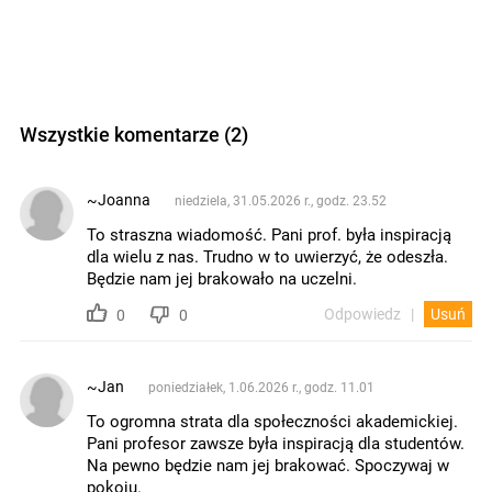
Wszystkie komentarze (2)
~Joanna
niedziela, 31.05.2026 r., godz. 23.52
To straszna wiadomość. Pani prof. była inspiracją
dla wielu z nas. Trudno w to uwierzyć, że odeszła.
Będzie nam jej brakowało na uczelni.
Odpowiedz
Usuń
0
0
~Jan
poniedziałek, 1.06.2026 r., godz. 11.01
To ogromna strata dla społeczności akademickiej.
Pani profesor zawsze była inspiracją dla studentów.
Na pewno będzie nam jej brakować. Spoczywaj w
pokoju.