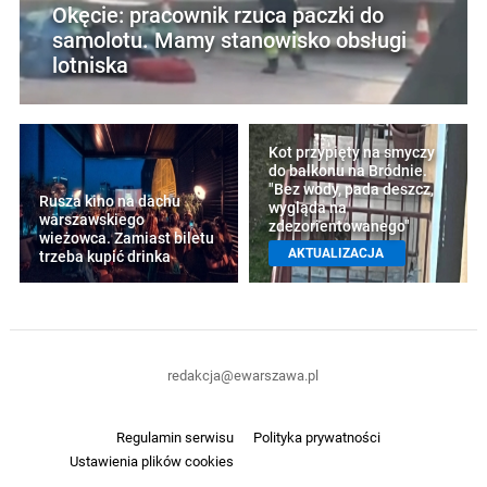
Okęcie: pracownik rzuca paczki do
samolotu. Mamy stanowisko obsługi
lotniska
Kot przypięty na smyczy
do balkonu na Bródnie.
"Bez wody, pada deszcz,
Rusza kino na dachu
wygląda na
warszawskiego
zdezorientowanego"
wieżowca. Zamiast biletu
AKTUALIZACJA
trzeba kupić drinka
redakcja@ewarszawa.pl
Regulamin serwisu
Polityka prywatności
Ustawienia plików cookies