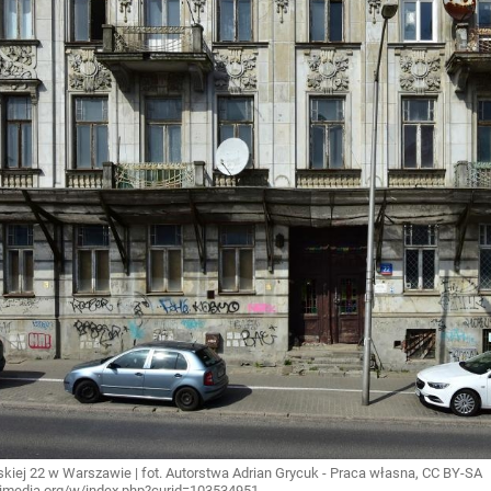
skiej 22 w Warszawie | fot. Autorstwa Adrian Grycuk - Praca własna, CC BY-SA
kimedia.org/w/index.php?curid=103534951