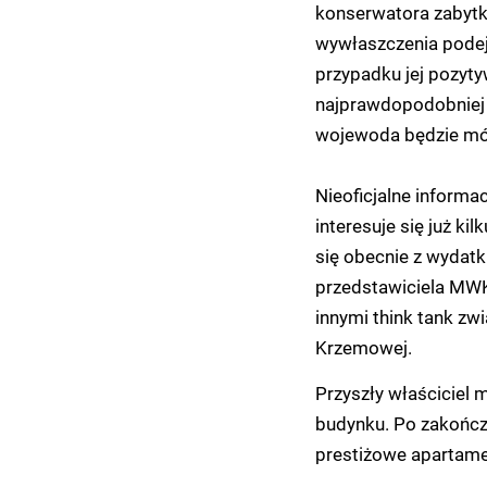
konserwatora zabytk
wywłaszczenia podej
przypadku jej pozyt
najprawdopodobniej 
wojewoda będzie mógł
Nieoficjalne informa
interesuje się już k
się obecnie z wydatk
przedstawiciela MWK
innymi think tank zwi
Krzemowej.
Przyszły właściciel
budynku. Po zakończ
prestiżowe apartamen