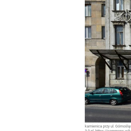
kamienica przy ul. Górnoślą
3.0 pl, https://commons.wi