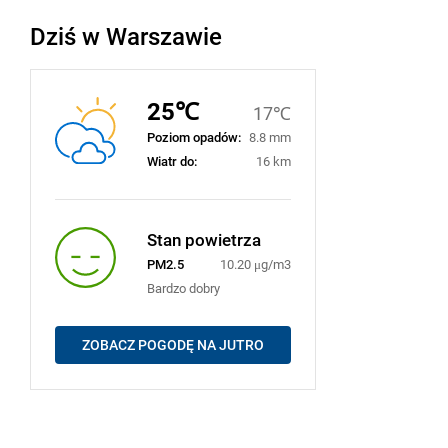
Dziś w Warszawie
25℃
17℃
Poziom opadów:
8.8 mm
Wiatr do:
16 km
Stan powietrza
PM2.5
10.20 μg/m3
Bardzo dobry
ZOBACZ POGODĘ NA JUTRO