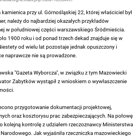
kamienica przy ul. Górnośląskiej 22, której właściciel był
er, należy do najbardziej okazałych przykładów
jnej w południowej części warszawskiego Śródmieścia.
ło 1900 roku i od ponad trzech dekad znajduje się w
Niestety od wielu lat pozostaje jednak opuszczony i
ace naprawcze nie są prowadzone.
awska "Gazeta Wyborcza", w związku z tym Mazowiecki
ator Zabytków wystąpił z wnioskiem o wywłaszczenie
mości.
econo przygotowanie dokumentacji projektowej,
znych oraz kosztorysu prac zabezpieczających. Na połowę
 kolejną kontrolę z udziałem rzeczoznawcy Ministerstwa
wa Narodowego. Jak wyjaśniła rzeczniczka mazowieckiego