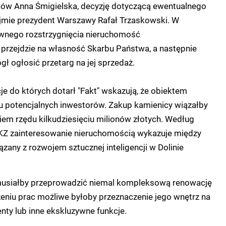
ów Anna Śmigielska, decyzję dotyczącą ewentualnego
mie prezydent Warszawy Rafał Trzaskowski. W
ywnego rozstrzygnięcia nieruchomość
przejdzie na własność Skarbu Państwa, a następnie
 ogłosić przetarg na jej sprzedaż.
cje do których dotarł "Fakt" wskazują, że obiektem
ilku potencjalnych inwestorów. Zakup kamienicy wiązałby
iem rzędu kilkudziesięciu milionów złotych. Według
Z zainteresowanie nieruchomością wykazuje między
ązany z rozwojem sztucznej inteligencji w Dolinie
 musiałby przeprowadzić niemal kompleksową renowację
eniu prac możliwe byłoby przeznaczenie jego wnętrz na
ty lub inne ekskluzywne funkcje.