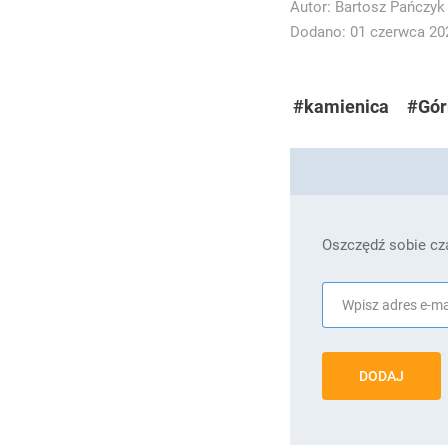
Autor:
Bartosz Pańczyk
Dodano: 01 czerwca 202
#kamienica
#Gór
Oszczędź sobie cza
DODAJ