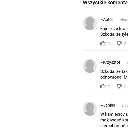
Wszystkie komentar
~Autor
wtore
Fajnie, że kto
Szkoda, że tyl
1
0
~Krzysztof
w
Szkoda, że tak
odnowioną! Mo
1
0
~Janina
środ
W kamienicy są
możliwość kor
nieruchomości