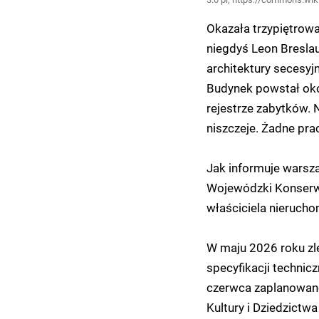
Okazała trzypiętrowa 
niegdyś Leon Breslau
architektury secesy
Budynek powstał oko
rejestrze zabytków. 
niszczeje. Żadne pr
Jak informuje warsz
Wojewódzki Konserw
właściciela nierucho
W maju 2026 roku zl
specyfikacji technic
czerwca zaplanowano
Kultury i Dziedzict