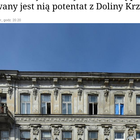
any jest nią potentat z Doliny K
r., godz. 20.20