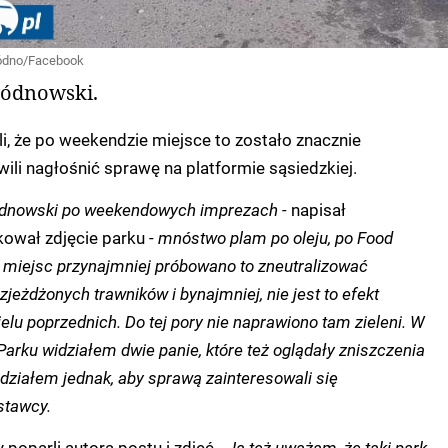
ródno/Facebook
ródnowski.
, że po weekendzie miejsce to zostało znacznie
ili nagłośnić sprawę na platformie sąsiedzkiej.
ódnowski po weekendowych imprezach -
napisał
kował zdjęcie parku -
mnóstwo plam po oleju, po Food
 miejsc przynajmniej próbowano to zneutralizować
jeżdżonych trawników i bynajmniej, nie jest to efekt
ielu poprzednich. Do tej pory nie naprawiono tam zieleni. W
 Parku widziałem dwie panie, które też oglądały zniszczenia
widziałem jednak, aby sprawą zainteresowali się
stawcy.
 poparli autora postu i zdjęć -
Ja też uważam, że taki park