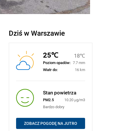
Dziś w Warszawie
25℃
18℃
Poziom opadów:
7.7 mm
Wiatr do:
16 km
Stan powietrza
PM2.5
10.20 μg/m3
Bardzo dobry
ZOBACZ POGODĘ NA JUTRO