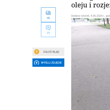
oleju i rozj
Dodano
wtorek, 4.06.2024 r., go
(4)
(1)
ZGŁOŚ BŁĄD
WYŚLIJ ZDJĘCIE