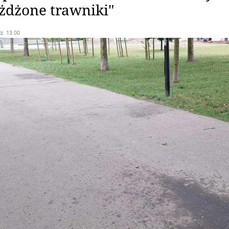
eżdżone trawniki"
dz. 13.00