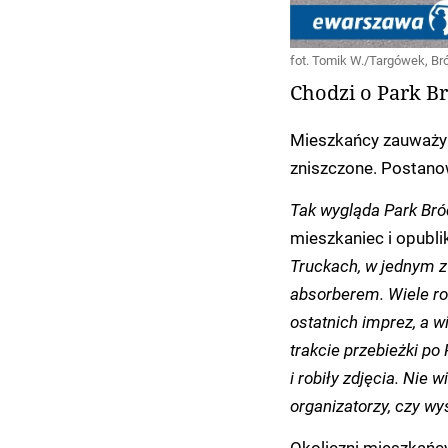
fot. Tomik W./Targówek, B
Chodzi o Park B
Mieszkańcy zauważyli
zniszczone. Postanow
Tak wygląda Park Br
mieszkaniec i opubli
Truckach, w jednym z
absorberem. Wiele roz
ostatnich imprez, a w
trakcie przebieżki po
i robiły zdjęcia. Nie 
organizatorzy, czy wy
Okoliczni mieszkańcy