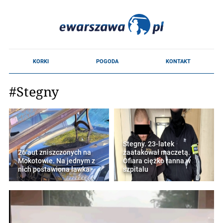
#Stegny
Stegny. 23-latek
26 aut zniszczonych na
zaatakował maczetą.
Mokotowie. Na jednym z
Ofiara ciężko ranna w
nich postawiona ławka
szpitalu