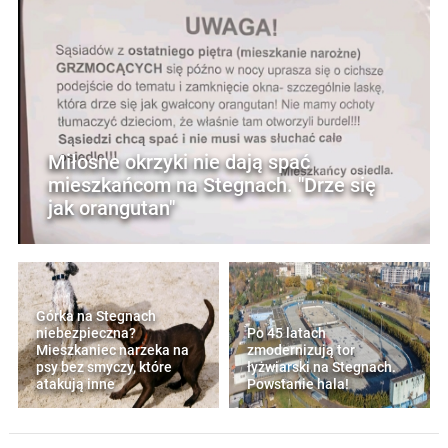
Miłosne okrzyki nie dają spać
mieszkańcom na Stegnach. "Drze się
jak orangutan"
Górka na Stegnach
niebezpieczna?
Po 45 latach
Mieszkaniec narzeka na
zmodernizują tor
psy bez smyczy, które
łyżwiarski na Stegnach.
atakują inne
Powstanie hala!