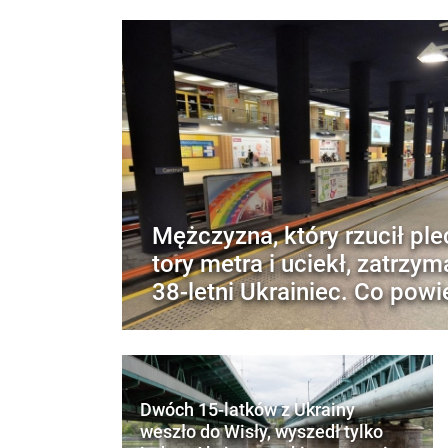
Mężczyzna, który rzucił pl
tory metra i uciekł, zatrzym
38-letni Ukrainiec. Co powi
Dwóch 15-latków z Ukrainy
weszło do Wisły, wyszedł tylko