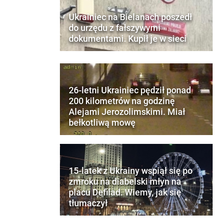
Ukrainiec na Bielanach poszedł
do urzędu z fałszywymi
dokumentami. Kupił je w sieci
26-letni Ukrainiec pędził ponad
200 kilometrów na godzinę
Alejami Jerozolimskimi. Miał
bełkotliwą mowę
15-latek z Ukrainy wspiął się po
zmroku na diabelski młyn na
placu Defilad. Wiemy, jak się
tłumaczył