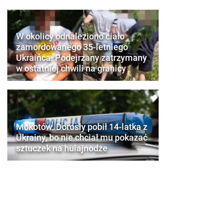
W okolicy odnaleziono ciało
zamordowanego 35-letniego
Ukraińca. Podejrzany zatrzymany
w ostatniej chwili na granicy
Mokotów. Dorosły pobił 14-latka z
Ukrainy, bo nie chciał mu pokazać
sztuczek na hulajnodze