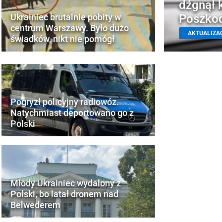
dźgnął 
Poszkod
Ukrainiec brutalnie pobity w
centrum Warszawy. Było dużo
AKTUALIZA
świadków, nikt nie pomógł
Pogryzł policyjny radiowóz.
Natychmiast deportowano go z
Polski
Młody Ukrainiec wydalony z
Polski, bo latał dronem nad
Belwederem