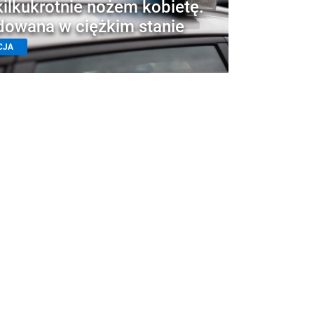
kilkukrotnie nożem kobietę.
owana w ciężkim stanie
CJA