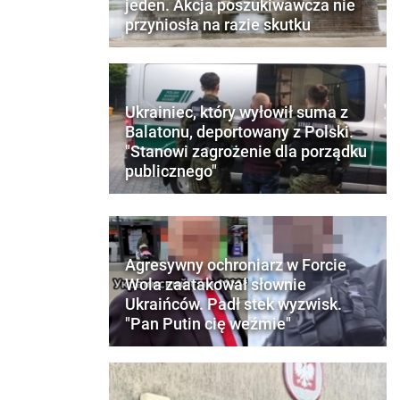
jeden. Akcja poszukiwawcza nie
przyniosła na razie skutku
Ukrainiec, który wyłowił suma z
Balatonu, deportowany z Polski.
"Stanowi zagrożenie dla porządku
publicznego"
Agresywny ochroniarz w Forcie
Wola zaatakował słownie
Ukraińców. Padł stek wyzwisk.
"Pan Putin cię weźmie"