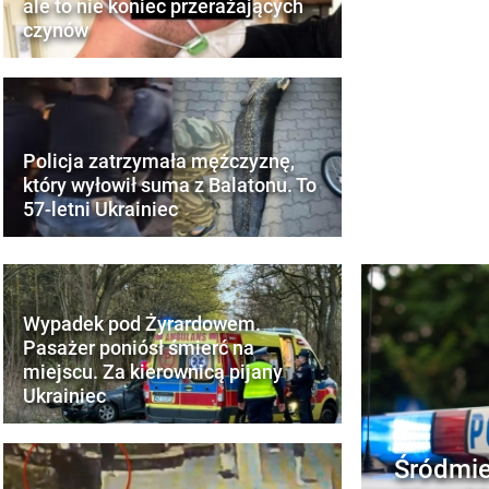
ale to nie koniec przerażających
czynów
Policja zatrzymała mężczyznę,
który wyłowił suma z Balatonu. To
57-letni Ukrainiec
Wypadek pod Żyrardowem.
Pasażer poniósł śmierć na
miejscu. Za kierownicą pijany
Ukrainiec
Śródmie