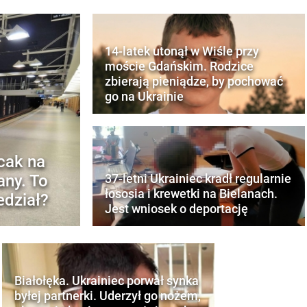
14-latek utonął w Wiśle przy
moście Gdańskim. Rodzice
zbierają pieniądze, by pochować
go na Ukrainie
ecak na
any. To
37-letni Ukrainiec kradł regularnie
łososia i krewetki na Bielanach.
edział?
Jest wniosek o deportację
Białołęka. Ukrainiec porwał synka
byłej partnerki. Uderzył go nożem,