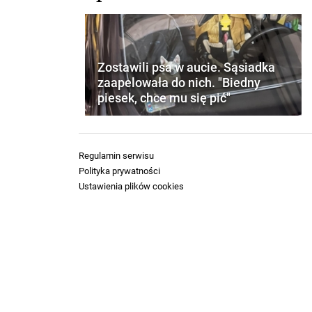
Zostawili psa w aucie. Sąsiadka
zaapelowała do nich. "Biedny
piesek, chce mu się pić"
Regulamin serwisu
Polityka prywatności
Ustawienia plików cookies