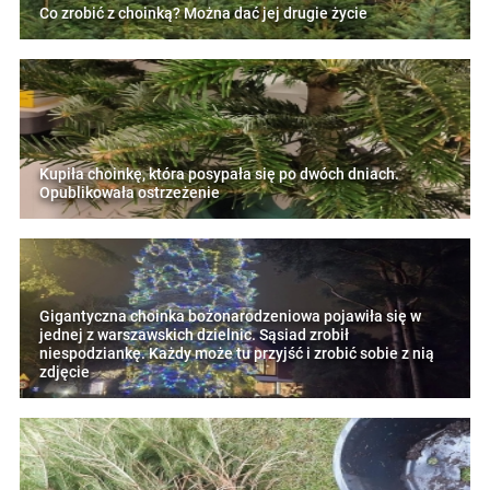
Co zrobić z choinką? Można dać jej drugie życie
Kupiła choinkę, która posypała się po dwóch dniach.
Opublikowała ostrzeżenie
Gigantyczna choinka bożonarodzeniowa pojawiła się w
jednej z warszawskich dzielnic. Sąsiad zrobił
niespodziankę. Każdy może tu przyjść i zrobić sobie z nią
zdjęcie