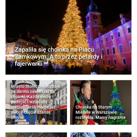
Zapaliła się choinka na Placu
Zamkowym. A to przez petardy i
fajerwerki
Miasto Stołeczne rozdaje
za darmo zawieszki na
choinki. Każdy może
podejść i wziąć dla
siebie. "Jeśli macie już
Choinka na Starym
swoją, dajcie szansę
Mieście w Warszawie
innym"
rozbłysła. Mamy nagranie