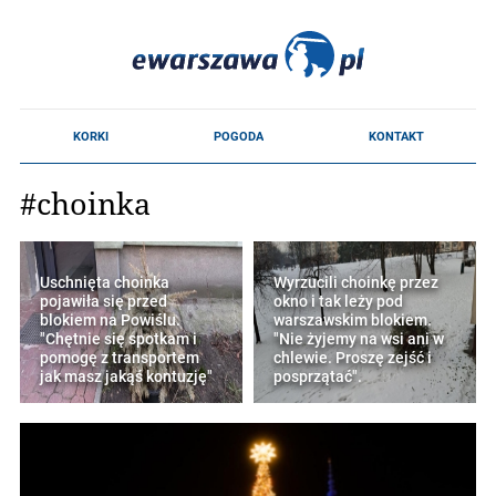
#choinka
Uschnięta choinka
Wyrzucili choinkę przez
pojawiła się przed
okno i tak leży pod
blokiem na Powiślu.
warszawskim blokiem.
"Chętnie się spotkam i
"Nie żyjemy na wsi ani w
pomogę z transportem
chlewie. Proszę zejść i
jak masz jakąś kontuzję"
posprzątać".