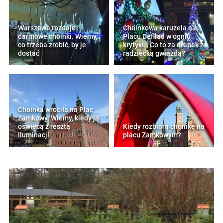
Warszawa rozdaje
Choinkowa karuzela na
darmowe choinki. Wiemy,
Placu Defilad w ogniu
co trzeba zrobić, by je
krytyki. "Co to za drapak z
dostać
radziecką gwiazdą?"
Choinka wróciła na Plac
Zamkowy. Wiemy, kiedy ją
oświecą z resztą
Kiedy rozbiorą choinkę na
iluminacji
placu Zamkowym?