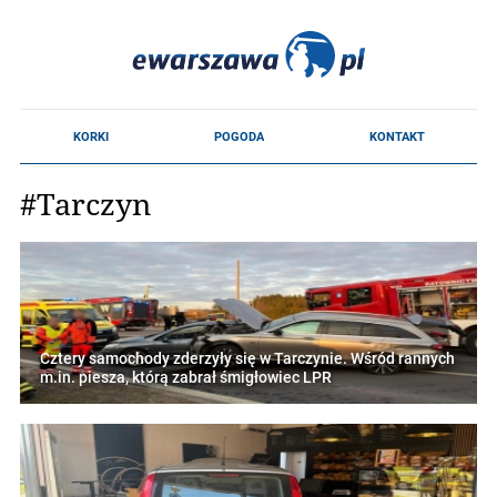
#Tarczyn
Cztery samochody zderzyły się w Tarczynie. Wśród rannych
m.in. piesza, którą zabrał śmigłowiec LPR