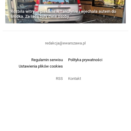
Rozbiła witrynę piekarni w Tarczynie i wjechała autem do
środka. Za ladą były dwie osoby
redakcja@ewarszawa.pl
Regulamin serwisu
Polityka prywatności
Ustawienia plików cookies
RSS
Kontakt