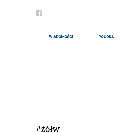
#żółw