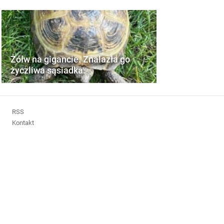
Żółw na gigancie. Znalazła go
życzliwa sąsiadka.
RSS
Kontakt