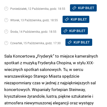
KUP BILET
Poniedziałek, 12 Października, godz. 18:55
KUP BILET
Wtorek, 13 Października, godz. 18:55
KUP BILET
Środa, 14 Października, godz. 18:55
KUP BILET
Czwartek, 15 Października, godz. 17:30
Sala Koncertowa „Fryderyk” to miejsce kameralnych
spotkań z muzyką Fryderyka Chopina, w stylu XIX-
wiecznych spotkań salonowych. Tu, w sercu
warszawskiego Starego Miasta spędzicie
niezapomniany czas w jednej z najpiękniejszych sal
koncertowych. Wspaniały fortepian Steinway,
kryształowe żyrandole, lustra, piękne sztukaterie i
atmosfera niewymuszonej elegancji oraz występy