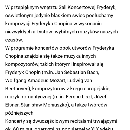
W przepięknym wnętrzu Sali Koncertowej Fryderyk,
oświetlonym jedynie blaskiem świec posłuchamy
kompozycji Fryderyka Chopina w wykonaniu
niezwykłych artystów- wybitnych muzyków naszych
czasów.
W programie koncertów obok utworów Fryderyka
Chopina znajdzie się także muzyka innych
kompozytorów, takich którymi inspirował się
Fryderyk Chopin (m.in. Jan Sebastian Bach,
Wolfgang Amadeus Mozart, Ludwig van
Beethoven), kompozytorów z kręgu europejskiej
muzyki romantycznej (m.in. Ferenc Liszt, Józef
Elsner, Stanisław Moniuszko), a także twórców
późniejszych.
Koncerty są dwuczęściowym recitalami trwającymi
ok. 60 minut, opartymi na popularnej w XIX wieku