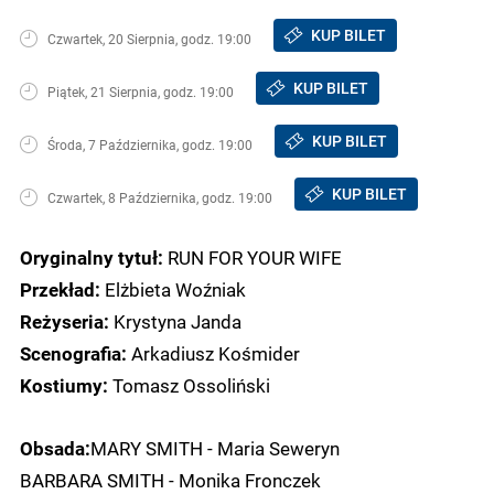
KUP BILET
Czwartek, 20 Sierpnia, godz. 19:00
KUP BILET
Piątek, 21 Sierpnia, godz. 19:00
KUP BILET
Środa, 7 Października, godz. 19:00
KUP BILET
Czwartek, 8 Października, godz. 19:00
RUN FOR YOUR WIFE
Oryginalny tytuł:
Elżbieta Woźniak
Przekład:
Krystyna Janda
Reżyseria:
Arkadiusz Kośmider
Scenografia:
Tomasz Ossoliński
Kostiumy:
MARY SMITH - Maria Seweryn
Obsada:
BARBARA SMITH - Monika Fronczek