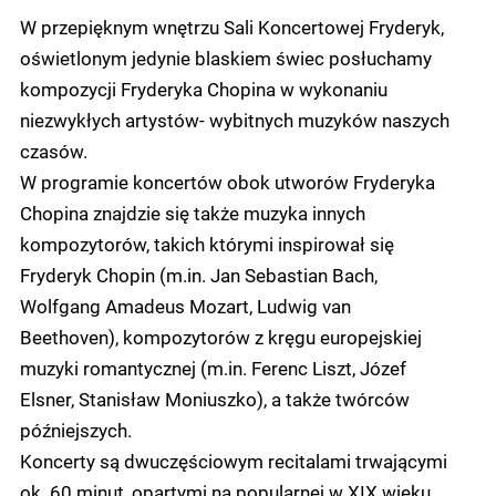
W przepięknym wnętrzu Sali Koncertowej Fryderyk,
oświetlonym jedynie blaskiem świec posłuchamy
kompozycji Fryderyka Chopina w wykonaniu
niezwykłych artystów- wybitnych muzyków naszych
czasów.
W programie koncertów obok utworów Fryderyka
Chopina znajdzie się także muzyka innych
kompozytorów, takich którymi inspirował się
Fryderyk Chopin (m.in. Jan Sebastian Bach,
Wolfgang Amadeus Mozart, Ludwig van
Beethoven), kompozytorów z kręgu europejskiej
muzyki romantycznej (m.in. Ferenc Liszt, Józef
Elsner, Stanisław Moniuszko), a także twórców
późniejszych.
Koncerty są dwuczęściowym recitalami trwającymi
ok. 60 minut, opartymi na popularnej w XIX wieku