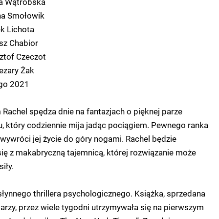
a Wątróbska
na Smołowik
k Lichota
sz Chabior
ztof Czeczot
ezary Żak
ego 2021
achel spędza dnie na fantazjach o pięknej parze
, który codziennie mija jadąc pociągiem. Pewnego ranka
wywróci jej życie do góry nogami. Rachel będzie
ię z makabryczną tajemnicą, której rozwiązanie może
iły.
słynnego thrillera psychologicznego. Książka, sprzedana
rzy, przez wiele tygodni utrzymywała się na pierwszym