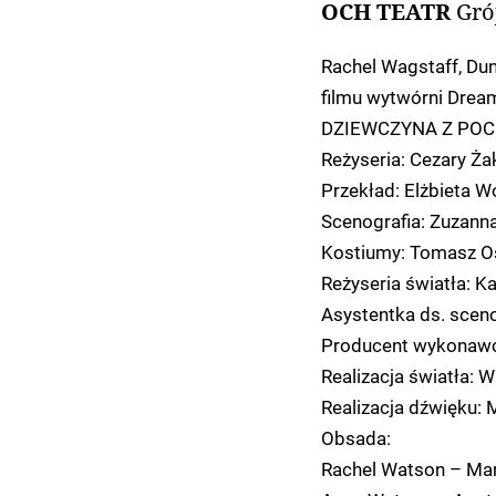
OCH TEATR
Gró
Rachel Wagstaff, Du
filmu wytwórni Dre
DZIEWCZYNA Z POC
Reżyseria: Cezary Ża
Przekład: Elżbieta W
Scenografia: Zuzann
Kostiumy: Tomasz Os
Reżyseria światła: K
Asystentka ds. scen
Producent wykonawcz
Realizacja światła: 
Realizacja dźwięku: 
Obsada:
Rachel Watson – Mar