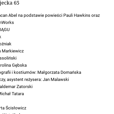
jecka 65
ncan Abel na podstawie powieści Pauli Hawkins oraz
amWorks
IĄGU
k
oźniak
a Markiewicz
soliński
arolina Gębska
ografii i kostiumów: Małgorzata Domańska
y, asystent reżysera: Jan Malawski
Waldemar Zatorski
Michał Tatara
ta Ścisłowicz