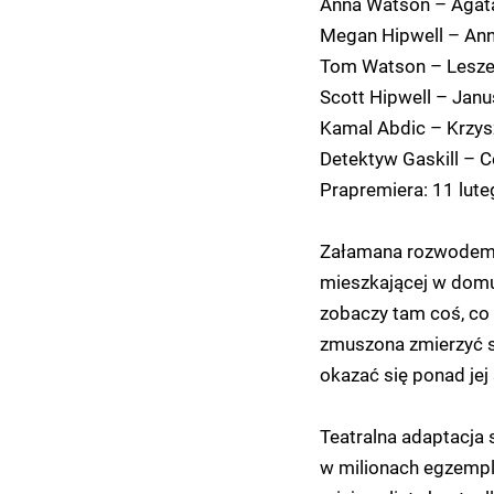
Anna Watson – Agat
Megan Hipwell – An
Tom Watson – Lesze
Scott Hipwell – Janu
Kamal Abdic – Krzys
Detektyw Gaskill – C
Prapremiera: 11 lut
Załamana rozwodem R
mieszkającej w domu
zobaczy tam coś, co 
zmuszona zmierzyć s
okazać się ponad jej s
Teatralna adaptacja 
w milionach egzempla